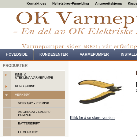
Kontakt oss
Nyhetsbrev-Påmelding
Angrerettskjema
Kjøps
HOVEDSIDE
KUNDESENTER
VARMEPUMPER
INSTAL
PRODUKTER
INNE- &
UTEKLIMA/VARMEPUMPE
RENGJØRING
VERKTØY
VERKTØY - KJEMISK
AGGREGAT / LADER /
PUMPER
Klikk for å se større versjon
BATTERIDRIFT
EL.VERKTØY