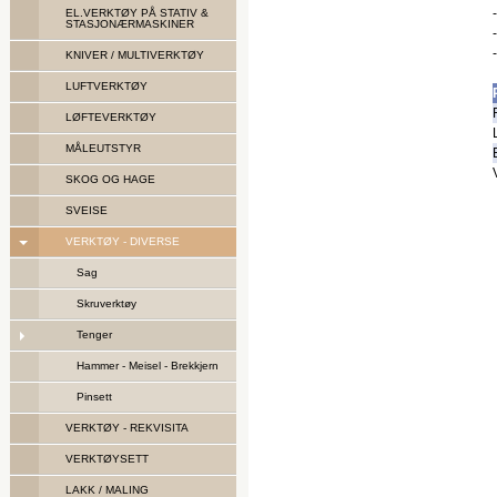
EL.VERKTØY PÅ STATIV &
STASJONÆRMASKINER
KNIVER / MULTIVERKTØY
LUFTVERKTØY
LØFTEVERKTØY
MÅLEUTSTYR
SKOG OG HAGE
SVEISE
VERKTØY - DIVERSE
Sag
Skruverktøy
Tenger
Hammer - Meisel - Brekkjern
Pinsett
VERKTØY - REKVISITA
VERKTØYSETT
LAKK / MALING