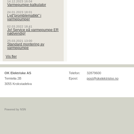
14.12.2023 16:04
Varmepumpe-kalkulator
24.01.2023 18:01
Lyd"promblematikk" i
varmepumper
02.03.2022 18:41
Jo! Service på varmepumpe ER
nødvendig!
25.03.2021 13:00
Standard montering av
varmepumpe
Vis fler
OK Elektriske AS
Telefon:
32879600
Temtelia 2B
Epost:
post@okelektriske.no
3055
Krokstadelva
Powered by NSN