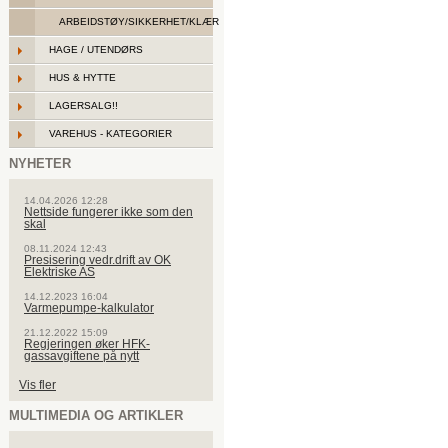
ARBEIDSTØY/SIKKERHET/KLÆR
HAGE / UTENDØRS
HUS & HYTTE
LAGERSALG!!
VAREHUS - KATEGORIER
NYHETER
14.04.2026 12:28
Nettside fungerer ikke som den
skal
08.11.2024 12:43
Presisering vedr.drift av OK
Elektriske AS
14.12.2023 16:04
Varmepumpe-kalkulator
21.12.2022 15:09
Regjeringen øker HFK-
gassavgiftene på nytt
Vis fler
MULTIMEDIA OG ARTIKLER