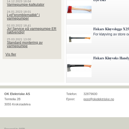
14.12.2023 16:04
Varmepumpe-kalkulator
24.01.2023 18:01
Lyd"promblematikk" i
varmepumper
02.03.2022 18:41
Fiskars Kløyvslegge X25
Jo! Service på varmepumpe ER
nødvendig!
For kløyving av store o
25.03.2021 13:00
Standard montering av
varmepumpe
Vis fler
Fiskars Kløyvøks Hand
OK Elektriske AS
Telefon:
32879600
Temtelia 2B
Epost:
post@okelektriske.no
3055
Krokstadelva