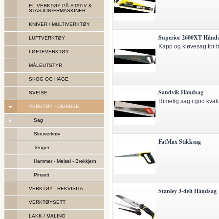
EL.VERKTØY PÅ STATIV &
STASJONÆRMASKINER
KNIVER / MULTIVERKTØY
Superior 2600XT Hånd
LUFTVERKTØY
Kapp og kløvesag for t
LØFTEVERKTØY
MÅLEUTSTYR
SKOG OG HAGE
Sandvik Håndsag
SVEISE
Rimelig sag i god kvalit
VERKTØY - DIVERSE
Sag
Skruverktøy
FatMax Stikksag
Tenger
Hammer - Meisel - Brekkjern
Pinsett
VERKTØY - REKVISITA
Stanley 3-delt Håndsag
VERKTØYSETT
LAKK / MALING