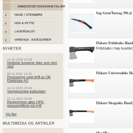
ARBEIDSTØY/SIKKERHET/KLÆR
Sag Gren/Tursag 396-jt 
HAGE / UTENDØRS
HUS & HYTTE
LAGERSALG!!
VAREHUS - KATEGORIER
Fiskars Fritidsøks Han
NYHETER
Fritidsøks i høy kvalitet
14.04.2026 12:28
Nettside fungerer ikke som den
skal
Fiskars Universaløks H
08.11.2024 12:43
Presisering vedr.drift av OK
Elektriske AS
14.12.2023 16:04
Varmepumpe-kalkulator
21.12.2022 15:09
Regjeringen øker HFK-
Fiskars Skogsøks Hand
gassavgiftene på nytt
Vis fler
MULTIMEDIA OG ARTIKLER
Øyo Øks