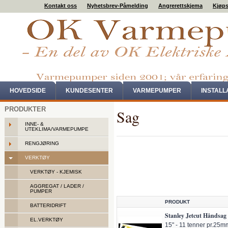
Kontakt oss
Nyhetsbrev-Påmelding
Angrerettskjema
Kjøps
HOVEDSIDE
KUNDESENTER
VARMEPUMPER
INSTAL
PRODUKTER
Sag
INNE- &
UTEKLIMA/VARMEPUMPE
RENGJØRING
VERKTØY
VERKTØY - KJEMISK
AGGREGAT / LADER /
PUMPER
PRODUKT
BATTERIDRIFT
Stanley Jetcut Håndsag 
EL.VERKTØY
15" - 11 tenner pr.25m