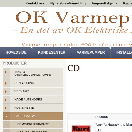
Kontakt oss
Nyhetsbrev-Påmelding
Angrerettskjema
Kjøps
HOVEDSIDE
KUNDESENTER
VARMEPUMPER
INSTAL
PRODUKTER
CD
INNE- &
UTEKLIMA/VARMEPUMPE
RENGJØRING
VERKTØY
HAGE / UTENDØRS
HUS & HYTTE
LAGERSALG!!
PRODUKT
Burt Bacharach - A Man
DEMO/BRUKT/B-VARE
CD