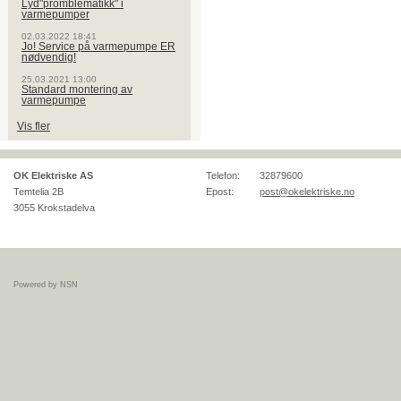
Lyd"promblematikk" i
varmepumper
02.03.2022 18:41
Jo! Service på varmepumpe ER
nødvendig!
25.03.2021 13:00
Standard montering av
varmepumpe
Vis fler
OK Elektriske AS
Telefon:
32879600
Temtelia 2B
Epost:
post@okelektriske.no
3055
Krokstadelva
Powered by NSN