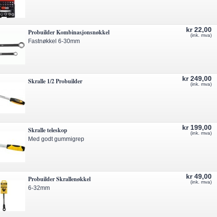
kr 22,00
Probuilder Kombinasjonsnøkkel
(ink. mva)
Fastnøkkel 6-30mm
kr 249,00
Skralle 1/2 Probuilder
(ink. mva)
kr 199,00
Skralle teleskop
(ink. mva)
Med godt gummigrep
kr 49,00
Probuilder Skrallenøkkel
(ink. mva)
6-32mm