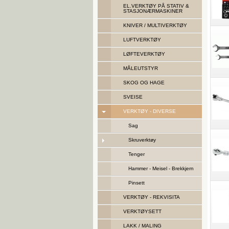
EL.VERKTØY PÅ STATIV &
STASJONÆRMASKINER
KNIVER / MULTIVERKTØY
LUFTVERKTØY
LØFTEVERKTØY
MÅLEUTSTYR
SKOG OG HAGE
SVEISE
VERKTØY - DIVERSE
Sag
Skruverktøy
Tenger
Hammer - Meisel - Brekkjern
Pinsett
VERKTØY - REKVISITA
VERKTØYSETT
LAKK / MALING