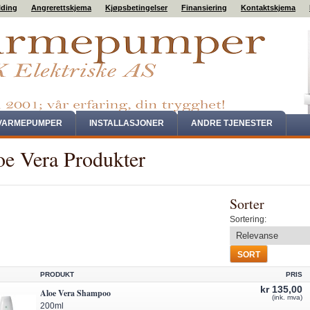
lding
Angrerettskjema
Kjøpsbetingelser
Finansiering
Kontaktskjema
VARMEPUMPER
INSTALLASJONER
ANDRE TJENESTER
oe Vera Produkter
Sorter
Sortering:
PRODUKT
PRIS
kr 135,00
Aloe Vera Shampoo
(ink. mva)
200ml