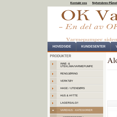
Kontakt oss
Nyhetsbrev-Påme
HOVEDSIDE
KUNDESENTER
PRODUKTER
Al
INNE- &
UTEKLIMA/VARMEPUMPE
RENGJØRING
VERKTØY
HAGE / UTENDØRS
HUS & HYTTE
LAGERSALG!!
VAREHUS - KATEGORIER