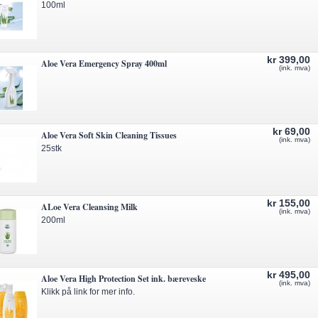
100ml
kr 399,00
Aloe Vera Emergency Spray 400ml
(ink. mva)
kr 69,00
Aloe Vera Soft Skin Cleaning Tissues
(ink. mva)
25stk
kr 155,00
ALoe Vera Cleansing Milk
(ink. mva)
200ml
kr 495,00
Aloe Vera High Protection Set ink. bæreveske
(ink. mva)
Klikk på link for mer info.