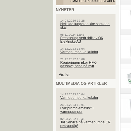
SMÅELEKTRISK/KABEL/LADER
NYHETER
14.04.2026 12:28
Nettside fungerer ikke som den
skal
08.11.2024 12:43
Presisering vedr.drift av OK
Elektriske AS
14.12.2023 16:04
Varmepumpe-kalkulator
21.12.2022 15:09
Regjeringen øker HFK-
gassavgiftene på nytt
Vis fler
MULTIMEDIA OG ARTIKLER
14.12.2023 16:04
Varmepumpe-kalkulator
24.01.2023 18:01
Lyd"promblematikk" i
varmepumper
02.03.2022 18:41
Jo! Service på varmepumpe ER
nødvendig!