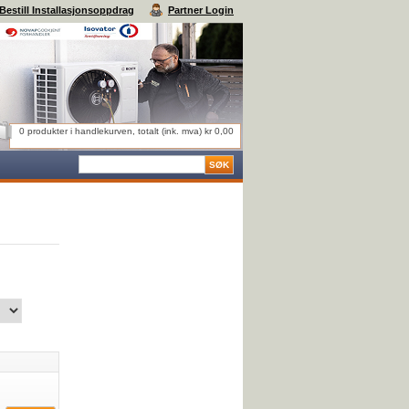
Bestill Installasjonsoppdrag
Partner Login
0 produkter i handlekurven, totalt (ink. mva) kr 0,00