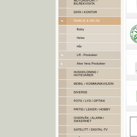
MOTORSPORT /
BILREKVISITA
DATA / KONTOR
FAMILIE & HELSE
Baby
Helse
Hår
LR - Produkter
Aloe Vera Produkter
HUSHOLDNING /
HVITEVARER
MOBIL / KOMMUNIKASJON
DIVERSE
FOTO / LYD / OPTIKK
FRITID / LEKER / HOBBY
OVERVÅK / ALARM /
SIKKERHET
SATELITT / DIGITAL-TV