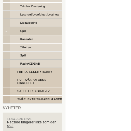
Trådløs Overføring
Lysorgel/Lysefekter/Lysshow
Digitalisering
Spill
Konsoller
Tilbehør
Spill
Radio/CD/DAB
FRITID / LEKER / HOBBY
OVERVÅK / ALARM /
SIKKERHET
SATELITT / DIGITAL-TV
SMÅELEKTRISK/KABEL/LADER
NYHETER
14.04.2026 12:28
Nettside fungerer ikke som den
skal