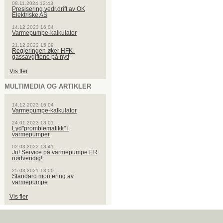
08.11.2024 12:43
Presisering vedr.drift av OK
Elektriske AS
14.12.2023 16:04
Varmepumpe-kalkulator
21.12.2022 15:09
Regjeringen øker HFK-
gassavgiftene på nytt
Vis fler
MULTIMEDIA OG ARTIKLER
14.12.2023 16:04
Varmepumpe-kalkulator
24.01.2023 18:01
Lyd"promblematikk" i
varmepumper
02.03.2022 18:41
Jo! Service på varmepumpe ER
nødvendig!
25.03.2021 13:00
Standard montering av
varmepumpe
Vis fler