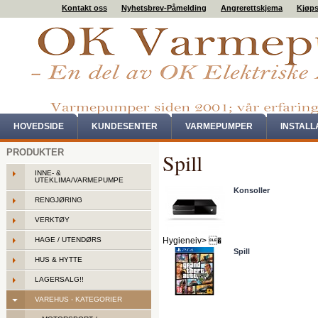
Kontakt oss
Nyhetsbrev-Påmelding
Angrerettskjema
Kjøps
HOVEDSIDE
KUNDESENTER
VARMEPUMPER
INSTAL
PRODUKTER
Spill
INNE- &
UTEKLIMA/VARMEPUMPE
Konsoller
RENGJØRING
VERKTØY
HAGE / UTENDØRS
Hygieneiv> �
Spill
HUS & HYTTE
LAGERSALG!!
VAREHUS - KATEGORIER