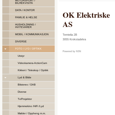
MOTORSPORT /
BILREKVISITA
DATA / KONTOR
OK Elektriske
FAMILIE & HELSE
AS
HUSHOLDNING /
HVITEVARER
MOBIL / KOMMUNIKASJON
Temtelia 2B
3055
Krokstadelva
DIVERSE
FOTO / LYD / OPTIKK
Powered by NSN
Utstyr
Videokamera-ActionCam
Kikkert / Teleskop / Optikk
Lyd & Bilde
Bilstereo / DAB
Diverse
Tv/Projektor
Hjemmekino /HiFi /Lyd
Møbler / Oppheng m.m.