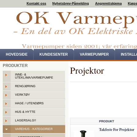
Kontakt oss
Nyhetsbrev-Påmelding
Angrerettskjema
Kjøps
HOVEDSIDE
KUNDESENTER
VARMEPUMPER
INSTAL
PRODUKTER
Projektor
INNE- &
UTEKLIMA/VARMEPUMPE
RENGJØRING
VERKTØY
HAGE / UTENDØRS
HUS & HYTTE
LAGERSALG!!
PRODUKT
Takfeste For Projektor
VAREHUS - KATEGORIER