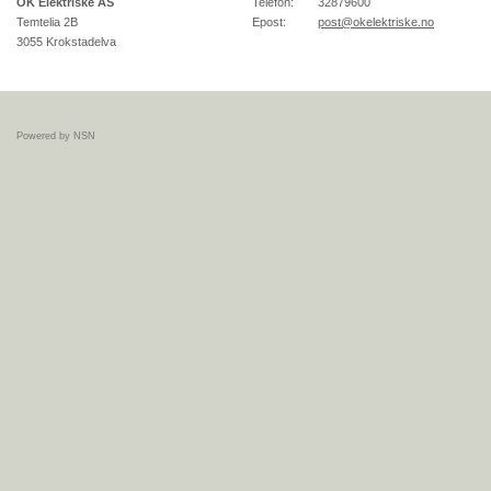
OK Elektriske AS
Telefon:
32879600
Temtelia 2B
Epost:
post@okelektriske.no
3055
Krokstadelva
Powered by NSN