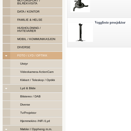
MOTORSPORT /
BILREKVISITA
DATA / KONTOR
FAMILIE & HELSE
Veggfeste prosjektor
HUSHOLDNING /
HVITEVARER
MOBIL / KOMMUNIKASJON
DIVERSE
FOTO / LYD / OPTIKK
Utstyr
Videokamera-ActionCam
Kikkert / Teleskop / Optikk
Lyd & Bilde
Bilstereo / DAB
Diverse
Tv/Projektor
Hjemmekino /HiFi /Lyd
Møbler / Oppheng m.m.