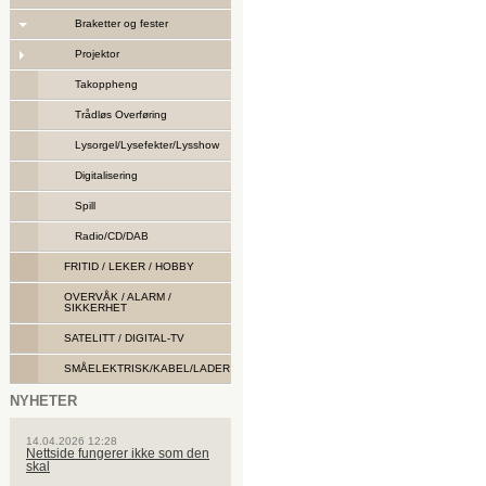
Braketter og fester
Projektor
Takoppheng
Trådløs Overføring
Lysorgel/Lysefekter/Lysshow
Digitalisering
Spill
Radio/CD/DAB
FRITID / LEKER / HOBBY
OVERVÅK / ALARM /
SIKKERHET
SATELITT / DIGITAL-TV
SMÅELEKTRISK/KABEL/LADER
NYHETER
14.04.2026 12:28
Nettside fungerer ikke som den
skal