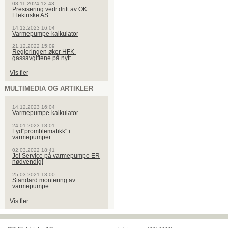
08.11.2024 12:43
Presisering vedr.drift av OK
Elektriske AS
14.12.2023 16:04
Varmepumpe-kalkulator
21.12.2022 15:09
Regjeringen øker HFK-
gassavgiftene på nytt
Vis fler
MULTIMEDIA OG ARTIKLER
14.12.2023 16:04
Varmepumpe-kalkulator
24.01.2023 18:01
Lyd"promblematikk" i
varmepumper
02.03.2022 18:41
Jo! Service på varmepumpe ER
nødvendig!
25.03.2021 13:00
Standard montering av
varmepumpe
Vis fler