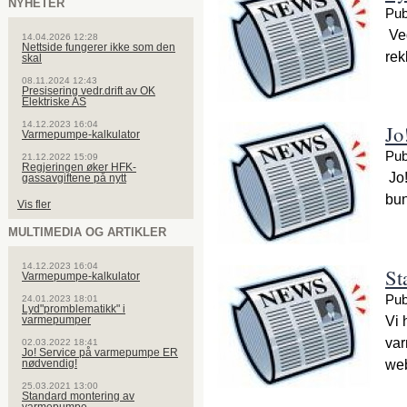
NYHETER
Pub
Ved
14.04.2026 12:28
Nettside fungerer ikke som den
rek
skal
08.11.2024 12:43
Presisering vedr.drift av OK
Elektriske AS
14.12.2023 16:04
Jo
Varmepumpe-kalkulator
Pub
21.12.2022 15:09
Regjeringen øker HFK-
Jo!
gassavgiftene på nytt
bun
Vis fler
MULTIMEDIA OG ARTIKLER
14.12.2023 16:04
St
Varmepumpe-kalkulator
Pub
24.01.2023 18:01
Lyd"promblematikk" i
Vi 
varmepumper
var
02.03.2022 18:41
Jo! Service på varmepumpe ER
web
nødvendig!
25.03.2021 13:00
Standard montering av