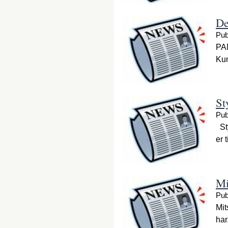
De
Pub
PAN
Kun
St
Pub
Sty
er 
Mi
Pub
Mit
har.