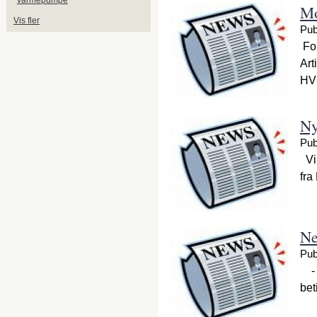
varmepumpe
Mo
Vis fler
Pub
For
Art
HV
Ny
Pub
Vi 
fra
Ne
Pub
- J
bet