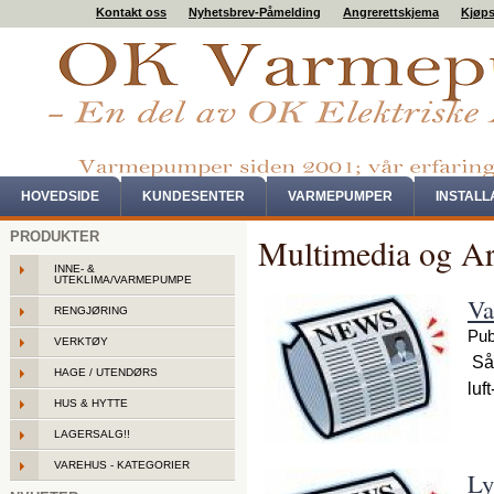
Kontakt oss
Nyhetsbrev-Påmelding
Angrerettskjema
Kjøps
HOVEDSIDE
KUNDESENTER
VARMEPUMPER
INSTAL
PRODUKTER
Multimedia og Ar
INNE- &
UTEKLIMA/VARMEPUMPE
Va
RENGJØRING
Pub
VERKTØY
Så 
HAGE / UTENDØRS
luf
HUS & HYTTE
LAGERSALG!!
VAREHUS - KATEGORIER
Ly