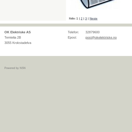
Side:
1
|
2
|
3
|
Neste
OK Elektriske AS
Telefon:
32879600
Temtelia 2B
Epost:
post@okelektriske.no
3055
Krokstadelva
Powered by NSN