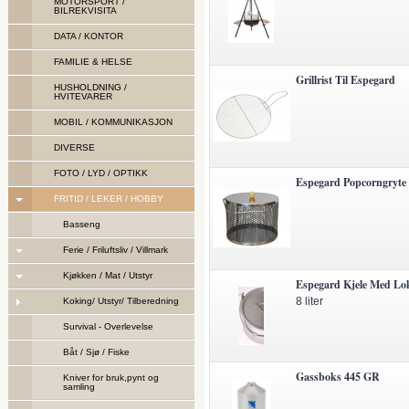
MOTORSPORT /
BILREKVISITA
DATA / KONTOR
FAMILIE & HELSE
Grillrist Til Espegard
HUSHOLDNING /
HVITEVARER
MOBIL / KOMMUNIKASJON
DIVERSE
FOTO / LYD / OPTIKK
Espegard Popcorngryte R
FRITID / LEKER / HOBBY
Basseng
Ferie / Friluftsliv / Villmark
Kjøkken / Mat / Utstyr
Espegard Kjele Med Lo
8 liter
Koking/ Utstyr/ Tilberedning
Survival - Overlevelse
Båt / Sjø / Fiske
Gassboks 445 GR
Kniver for bruk,pynt og
samling