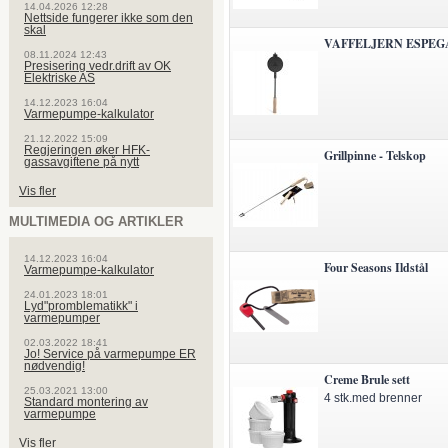
14.04.2026 12:28
Nettside fungerer ikke som den
skal
VAFFELJERN ESPE
08.11.2024 12:43
Presisering vedr.drift av OK
Elektriske AS
14.12.2023 16:04
Varmepumpe-kalkulator
21.12.2022 15:09
Regjeringen øker HFK-
Grillpinne - Telskop
gassavgiftene på nytt
Vis fler
MULTIMEDIA OG ARTIKLER
14.12.2023 16:04
Four Seasons Ildstål
Varmepumpe-kalkulator
24.01.2023 18:01
Lyd"promblematikk" i
varmepumper
02.03.2022 18:41
Jo! Service på varmepumpe ER
nødvendig!
Creme Brule sett
25.03.2021 13:00
4 stk.med brenner
Standard montering av
varmepumpe
Vis fler