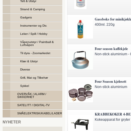
Telt & Utstyr
Strand & Camping
Gadgets
Gassboks for minikjøkke
400ml. 220g
Instrumenter og Div.
Leker / Spill / Hobby
Våpenutstyr / Paintball &
Luftvåpen
Four season kaffekjele
Til dyra - Zoomarkedet
Non-stick aluminium - 0
Klær & Utstyr
Diverse
Grill, Mat og Tilbehør
Four Season kjelesett
Sykkel
Non-stick aluminium
OVERVÅK / ALARM /
SIKKERHET
SATELITT / DIGITAL-TV
SMÅELEKTRISK/KABEL/LADER
KRABBEKOKER 4-BE
Kokeapparat for gryter
NYHETER