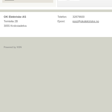
OK Elektriske AS
Telefon:
32879600
Temtelia 2B
Epost:
post@okelektriske.no
3055
Krokstadelva
Powered by NSN