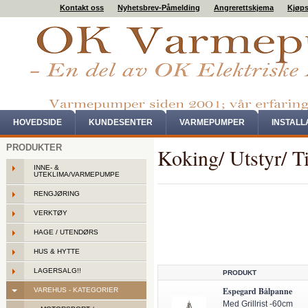
Kontakt oss
Nyhetsbrev-Påmelding
Angrerettskjema
Kjøps
HOVEDSIDE
KUNDESENTER
VARMEPUMPER
INSTAL
PRODUKTER
Koking/ Utstyr/ T
INNE- &
UTEKLIMA/VARMEPUMPE
RENGJØRING
VERKTØY
HAGE / UTENDØRS
HUS & HYTTE
LAGERSALG!!
PRODUKT
Espegard Bålpanne
VAREHUS - KATEGORIER
Med Grillrist -60cm