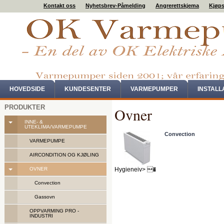
Kontakt oss
Nyhetsbrev-Påmelding
Angrerettskjema
Kjøps
HOVEDSIDE
KUNDESENTER
VARMEPUMPER
INSTAL
PRODUKTER
Ovner
INNE- &
UTEKLIMA/VARMEPUMPE
Convection
VARMEPUMPE
AIRCONDITION OG KJØLING
OVNER
Hygieneiv> �
Convection
Gassovn
OPPVARMING PRO -
INDUSTRI