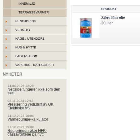
INNEMILJØ
PRODUKT
TERRASSEVARMER
Zibro Plus olje
RENGJØRING
20 liter
VERKTØY
HAGE / UTENDØRS
HUS & HYTTE
LAGERSALG!!
VAREHUS - KATEGORIER
NYHETER
14.04.2026 12:28
Nettside fungerer ikke som den
skal
08.11.2024 12:43
Presisering vedr.drift av OK
Elektriske AS
14.12.2023 16:04
Varmepumpe-kalkulator
21.12.2022 15:09
Regjeringen øker HFK-
gassavgiftene på nytt