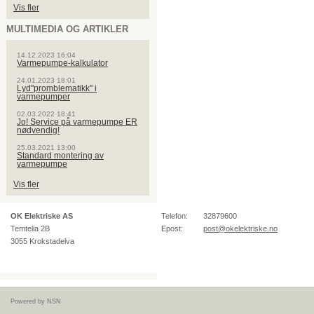
Vis fler
MULTIMEDIA OG ARTIKLER
14.12.2023 16:04
Varmepumpe-kalkulator
24.01.2023 18:01
Lyd"promblematikk" i
varmepumper
02.03.2022 18:41
Jo! Service på varmepumpe ER
nødvendig!
25.03.2021 13:00
Standard montering av
varmepumpe
Vis fler
OK Elektriske AS
Telefon:
32879600
Temtelia 2B
Epost:
post@okelektriske.no
3055
Krokstadelva
Powered by NSN