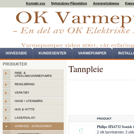
Kontakt oss
Nyhetsbrev-Påmelding
Angrerettskjema
Kjøps
HOVEDSIDE
KUNDESENTER
VARMEPUMPER
INSTAL
PRODUKTER
Tannpleie
INNE- &
UTEKLIMA/VARMEPUMPE
RENGJØRING
VERKTØY
HAGE / UTENDØRS
HUS & HYTTE
LAGERSALG!!
PRODUKT
Philips HX6732 Sonisk 
VAREHUS - KATEGORIER
2 stk tannbørster, 3 ul