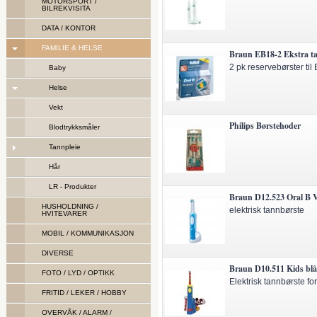
MOTORSPORT /
BILREKVISITA
DATA / KONTOR
FAMILIE & HELSE
Braun EB18-2 Ekstra t
2 pk reservebørster til
Baby
Helse
Vekt
Philips Børstehoder
Blodtrykksmåler
Tannpleie
Hår
LR - Produkter
Braun D12.523 Oral B Vi
HUSHOLDNING /
elektrisk tannbørste
HVITEVARER
MOBIL / KOMMUNIKASJON
DIVERSE
Braun D10.511 Kids blå
FOTO / LYD / OPTIKK
Elektrisk tannbørste fo
FRITID / LEKER / HOBBY
OVERVÅK / ALARM /