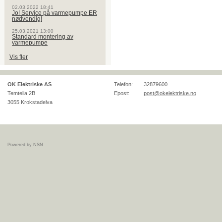
02.03.2022 18:41
Jo! Service på varmepumpe ER
nødvendig!
25.03.2021 13:00
Standard montering av
varmepumpe
Vis fler
OK Elektriske AS
Telefon:
32879600
Temtelia 2B
Epost:
post@okelektriske.no
3055
Krokstadelva
Powered by NSN