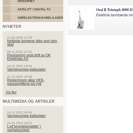
SIKKERHET
Oral B Triumph 4000 D
SATELITT / DIGITAL-TV
Elektrisk tannbørste m/
SMÅELEKTRISK/KABEL/LADER
NYHETER
14.04.2026 12:28
Nettside fungerer ikke som den
skal
08.11.2024 12:43
Presisering vedr.drift av OK
Elektriske AS
14.12.2023 16:04
Varmepumpe-kalkulator
21.12.2022 15:09
Regjeringen øker HFK-
gassavgiftene på nytt
Vis fler
MULTIMEDIA OG ARTIKLER
14.12.2023 16:04
Varmepumpe-kalkulator
24.01.2023 18:01
Lyd"promblematikk" i
varmepumper