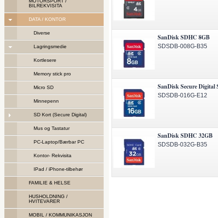
MOTORSPORT /
BILREKVISITA
DATA / KONTOR
Diverse
SanDisk SDHC 8GB
SDSDB-008G-B35
Lagringsmedie
Kortlesere
Memory stick pro
SanDisk Secure Digita
Micro SD
SDSDB-016G-E12
Minnepenn
SD Kort (Secure Digital)
Mus og Tastatur
SanDisk SDHC 32GB
PC-Laptop/Bærbar PC
SDSDB-032G-B35
Kontor- Rekvisita
IPad / iPhone-tilbehør
FAMILIE & HELSE
HUSHOLDNING /
HVITEVARER
MOBIL / KOMMUNIKASJON