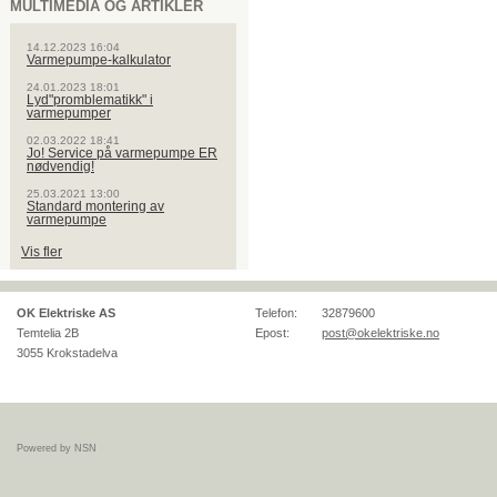
MULTIMEDIA OG ARTIKLER
14.12.2023 16:04
Varmepumpe-kalkulator
24.01.2023 18:01
Lyd"promblematikk" i
varmepumper
02.03.2022 18:41
Jo! Service på varmepumpe ER
nødvendig!
25.03.2021 13:00
Standard montering av
varmepumpe
Vis fler
OK Elektriske AS
Telefon:
32879600
Temtelia 2B
Epost:
post@okelektriske.no
3055
Krokstadelva
Powered by NSN