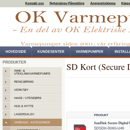
Kontakt oss
Nyhetsbrev-Påmelding
Angrerettskjema
Kjøps
HOVEDSIDE
KUNDESENTER
VARMEPUMPER
INSTAL
PRODUKTER
SD Kort (Secure D
INNE- &
UTEKLIMA/VARMEPUMPE
RENGJØRING
VERKTØY
HAGE / UTENDØRS
HUS & HYTTE
LAGERSALG!!
PRODUKT
SanDisk Secure Digital
VAREHUS - KATEGORIER
SDSDH-004G-U46