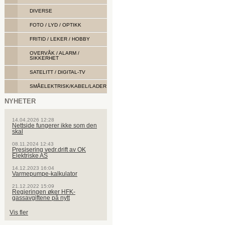
DIVERSE
FOTO / LYD / OPTIKK
FRITID / LEKER / HOBBY
OVERVÅK / ALARM /
SIKKERHET
SATELITT / DIGITAL-TV
SMÅELEKTRISK/KABEL/LADER
NYHETER
14.04.2026 12:28
Nettside fungerer ikke som den
skal
08.11.2024 12:43
Presisering vedr.drift av OK
Elektriske AS
14.12.2023 16:04
Varmepumpe-kalkulator
21.12.2022 15:09
Regjeringen øker HFK-
gassavgiftene på nytt
Vis fler