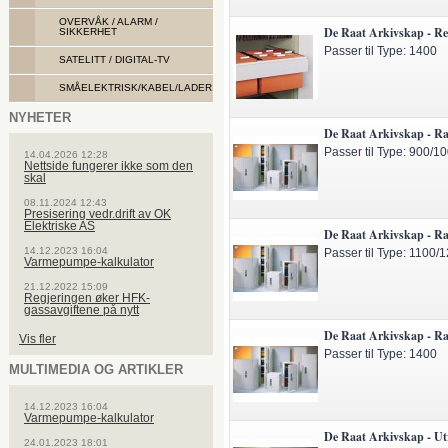
OVERVÅK / ALARM /
De Raat Arkivskap - Re
SIKKERHET
Passer til Type: 1400
SATELITT / DIGITAL-TV
SMÅELEKTRISK/KABEL/LADER
NYHETER
De Raat Arkivskap - Ramm
Passer til Type: 900/1
14.04.2026 12:28
Nettside fungerer ikke som den
skal
08.11.2024 12:43
Presisering vedr.drift av OK
Elektriske AS
De Raat Arkivskap - Ramm
14.12.2023 16:04
Passer til Type: 1100/
Varmepumpe-kalkulator
21.12.2022 15:09
Regjeringen øker HFK-
gassavgiftene på nytt
De Raat Arkivskap - Ramm
Vis fler
Passer til Type: 1400
MULTIMEDIA OG ARTIKLER
14.12.2023 16:04
Varmepumpe-kalkulator
De Raat Arkivskap - Ut
24.01.2023 18:01