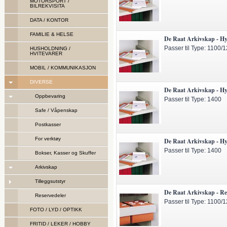
MOTORSPORT /
BILREKVISITA
DATA / KONTOR
FAMILIE & HELSE
De Raat Arkivskap - Hy
Passer til Type: 1100/
HUSHOLDNING /
HVITEVARER
MOBIL / KOMMUNIKASJON
DIVERSE
De Raat Arkivskap - Hy
Oppbevaring
Passer til Type: 1400
Safe / Våpenskap
Postkasser
For verktøy
De Raat Arkivskap - Hyl
Passer til Type: 1400
Bokser, Kasser og Skuffer
Arkivskap
Tilleggsutstyr
De Raat Arkivskap - Re
Reservedeler
Passer til Type: 1100/
FOTO / LYD / OPTIKK
FRITID / LEKER / HOBBY