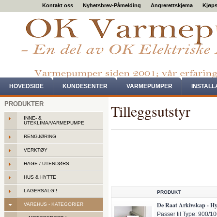
Kontakt oss
Nyhetsbrev-Påmelding
Angrerettskjema
Kjøps
HOVEDSIDE
KUNDESENTER
VARMEPUMPER
INSTAL
PRODUKTER
Tilleggsutstyr
INNE- &
UTEKLIMA/VARMEPUMPE
RENGJØRING
VERKTØY
HAGE / UTENDØRS
HUS & HYTTE
LAGERSALG!!
PRODUKT
De Raat Arkivskap - Hy
VAREHUS - KATEGORIER
Passer til Type: 900/1