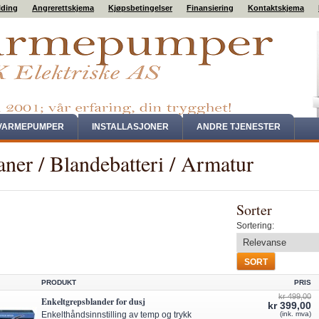
lding
Angrerettskjema
Kjøpsbetingelser
Finansiering
Kontaktskjema
VARMEPUMPER
INSTALLASJONER
ANDRE TJENESTER
ner / Blandebatteri / Armatur
Sorter
Sortering:
PRODUKT
PRIS
kr 499,00
Enkeltgrepsblander for dusj
kr 399,00
Enkelthåndsinnstilling av temp og trykk
(ink. mva)