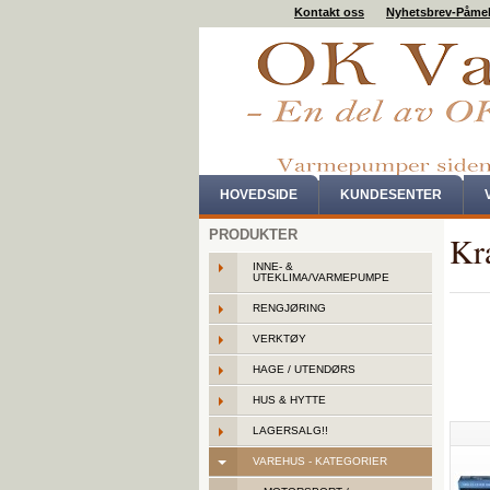
Kontakt oss
Nyhetsbrev-Påme
HOVEDSIDE
KUNDESENTER
PRODUKTER
Kra
INNE- &
UTEKLIMA/VARMEPUMPE
RENGJØRING
VERKTØY
HAGE / UTENDØRS
HUS & HYTTE
LAGERSALG!!
VAREHUS - KATEGORIER