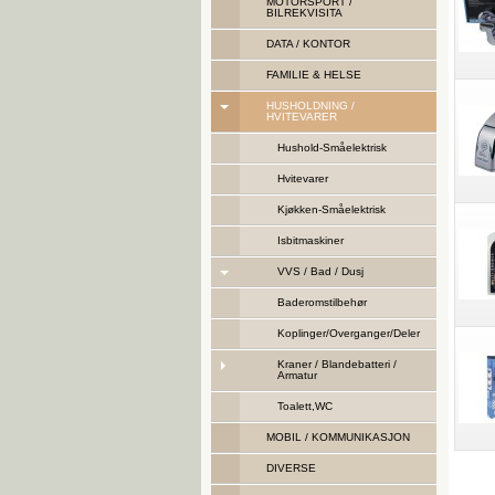
MOTORSPORT /
BILREKVISITA
DATA / KONTOR
FAMILIE & HELSE
HUSHOLDNING /
HVITEVARER
Hushold-Småelektrisk
Hvitevarer
Kjøkken-Småelektrisk
Isbitmaskiner
VVS / Bad / Dusj
Baderomstilbehør
Koplinger/Overganger/Deler
Kraner / Blandebatteri /
Armatur
Toalett,WC
MOBIL / KOMMUNIKASJON
DIVERSE