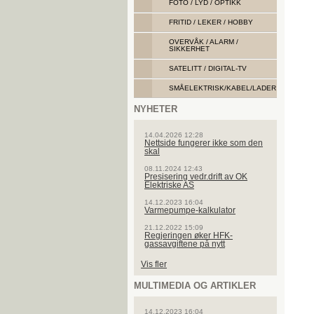
FOTO / LYD / OPTIKK
FRITID / LEKER / HOBBY
OVERVÅK / ALARM /
SIKKERHET
SATELITT / DIGITAL-TV
SMÅELEKTRISK/KABEL/LADER
NYHETER
14.04.2026 12:28
Nettside fungerer ikke som den
skal
08.11.2024 12:43
Presisering vedr.drift av OK
Elektriske AS
14.12.2023 16:04
Varmepumpe-kalkulator
21.12.2022 15:09
Regjeringen øker HFK-
gassavgiftene på nytt
Vis fler
MULTIMEDIA OG ARTIKLER
14.12.2023 16:04