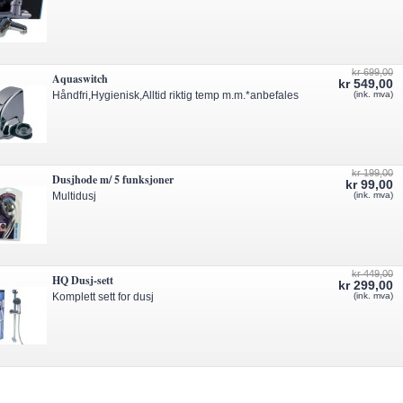
kr 699,00
Aquaswitch
kr 549,00
Håndfri,Hygienisk,Alltid riktig temp m.m.*anbefales
(ink. mva)
kr 199,00
Dusjhode m/ 5 funksjoner
kr 99,00
Multidusj
(ink. mva)
kr 449,00
HQ Dusj-sett
kr 299,00
Komplett sett for dusj
(ink. mva)