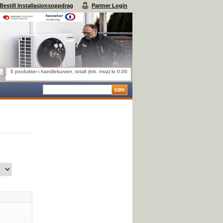
Bestill Installasjonsoppdrag
Partner Login
0 produkter i handlekurven, totalt (ink. mva) kr 0,00