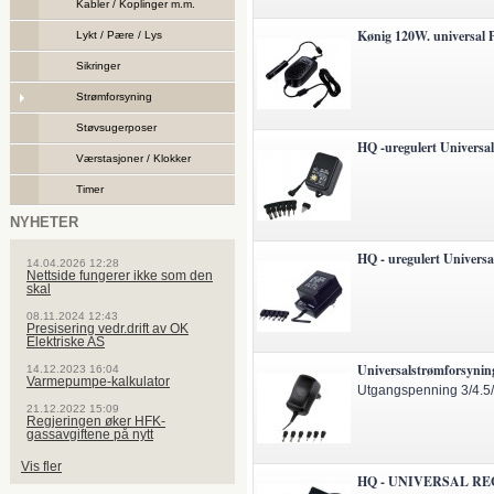
Kabler / Koplinger m.m.
Kønig 120W. universal P
Lykt / Pære / Lys
Sikringer
Strømforsyning
Støvsugerposer
HQ -uregulert Universa
Værstasjoner / Klokker
Timer
NYHETER
HQ - uregulert Univers
14.04.2026 12:28
Nettside fungerer ikke som den
skal
08.11.2024 12:43
Presisering vedr.drift av OK
Elektriske AS
Universalstrømforsyni
14.12.2023 16:04
Varmepumpe-kalkulator
Utgangspenning 3/4.5/
21.12.2022 15:09
Regjeringen øker HFK-
gassavgiftene på nytt
Vis fler
HQ - UNIVERSAL R