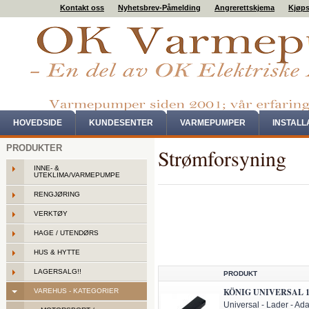
Kontakt oss
Nyhetsbrev-Påmelding
Angrerettskjema
Kjøps
HOVEDSIDE
KUNDESENTER
VARMEPUMPER
INSTAL
PRODUKTER
Strømforsyning
INNE- &
UTEKLIMA/VARMEPUMPE
RENGJØRING
VERKTØY
HAGE / UTENDØRS
HUS & HYTTE
LAGERSALG!!
PRODUKT
KÖNIG UNIVERSAL 150
VAREHUS - KATEGORIER
Universal - Lader - Adap