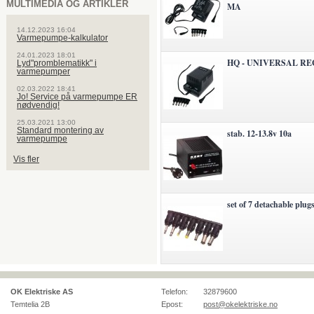
MULTIMEDIA OG ARTIKLER
MA
14.12.2023 16:04
Varmepumpe-kalkulator
24.01.2023 18:01
HQ - UNIVERSAL R
Lyd"promblematikk" i
varmepumper
02.03.2022 18:41
Jo! Service på varmepumpe ER
nødvendig!
25.03.2021 13:00
Standard montering av
stab. 12-13.8v 10a
varmepumpe
Vis fler
set of 7 detachable plug
OK Elektriske AS
Telefon:
32879600
Temtelia 2B
Epost:
post@okelektriske.no