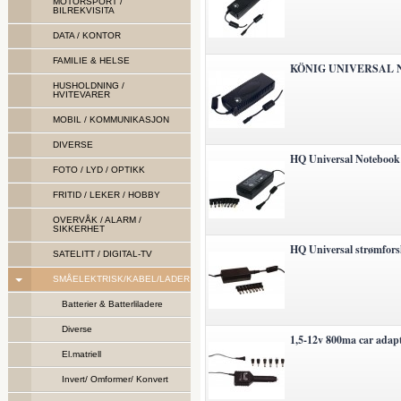
MOTORSPORT /
BILREKVISITA
DATA / KONTOR
FAMILIE & HELSE
KÖNIG UNIVERSAL 
HUSHOLDNING /
HVITEVARER
MOBIL / KOMMUNIKASJON
DIVERSE
HQ Universal Notebook
FOTO / LYD / OPTIKK
FRITID / LEKER / HOBBY
OVERVÅK / ALARM /
SIKKERHET
HQ Universal strømfor
SATELITT / DIGITAL-TV
SMÅELEKTRISK/KABEL/LADER
Batterier & Batterliladere
Diverse
1,5-12v 800ma car adapt
El.matriell
Invert/ Omformer/ Konvert