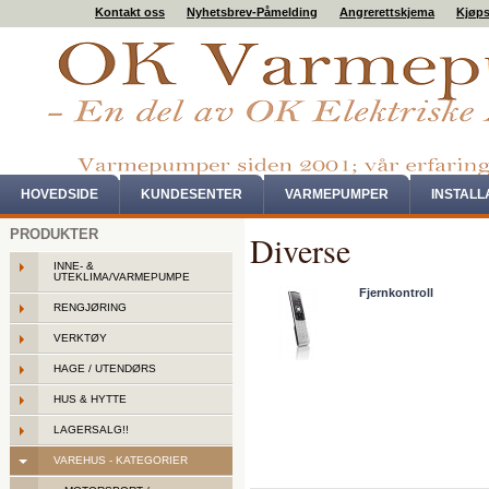
Kontakt oss
Nyhetsbrev-Påmelding
Angrerettskjema
Kjøps
HOVEDSIDE
KUNDESENTER
VARMEPUMPER
INSTAL
PRODUKTER
Diverse
INNE- &
UTEKLIMA/VARMEPUMPE
Fjernkontroll
RENGJØRING
VERKTØY
HAGE / UTENDØRS
HUS & HYTTE
LAGERSALG!!
VAREHUS - KATEGORIER