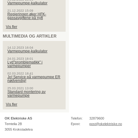
Varmepumpe-kalkulator
21.12.2022 15:09
Regjeringen øker HFK-
gassavgiftene på nytt
Vis fler
MULTIMEDIA OG ARTIKLER
14.12.2023 16:04
Varmepumpe-kalkulator
24.01.2023 18:01
Lyd"promblematikk" i
varmepumper
02.03.2022 18:41
Jo! Service på varmepumpe ER
nødvendig!
25.03.2021 13:00
Standard montering av
varmepumpe
Vis fler
OK Elektriske AS
Telefon:
32879600
Temtelia 2B
Epost:
post@okelektriske.no
3055
Krokstadelva