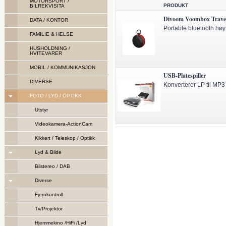
MOTORSPORT /
PRODUKT
BILREKVISITA
Divoom Voombox Trave
DATA / KONTOR
Portable bluetooth høy
FAMILIE & HELSE
HUSHOLDNING /
HVITEVARER
MOBIL / KOMMUNIKASJON
USB-Platespiller
DIVERSE
Konverterer LP til MP3
FOTO / LYD / OPTIKK
Utstyr
Videokamera-ActionCam
Kikkert / Teleskop / Optikk
Lyd & Bilde
Bilstereo / DAB
Diverse
Fjernkontroll
Tv/Projektor
Hjemmekino /HiFi /Lyd