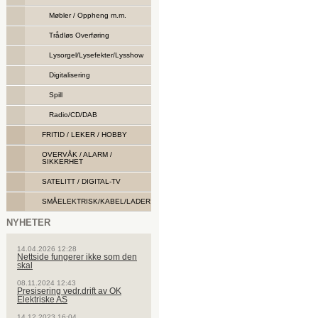
Møbler / Oppheng m.m.
Trådløs Overføring
Lysorgel/Lysefekter/Lysshow
Digitalisering
Spill
Radio/CD/DAB
FRITID / LEKER / HOBBY
OVERVÅK / ALARM /
SIKKERHET
SATELITT / DIGITAL-TV
SMÅELEKTRISK/KABEL/LADER
NYHETER
14.04.2026 12:28
Nettside fungerer ikke som den
skal
08.11.2024 12:43
Presisering vedr.drift av OK
Elektriske AS
14.12.2023 16:04