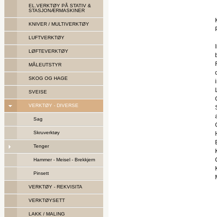
EL.VERKTØY PÅ STATIV &
STASJONÆRMASKINER
KNIVER / MULTIVERKTØY
LUFTVERKTØY
LØFTEVERKTØY
MÅLEUTSTYR
SKOG OG HAGE
SVEISE
VERKTØY - DIVERSE
Sag
Skruverktøy
Tenger
Hammer - Meisel - Brekkjern
Pinsett
VERKTØY - REKVISITA
VERKTØYSETT
LAKK / MALING