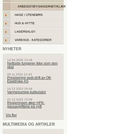
ARBEIDSTØY/SIKKERHET/KLÆR
HAGE / UTENDØRS
HUS & HYTTE
LAGERSALG!!
VAREHUS - KATEGORIER
NYHETER
14.04.2026 12:28
Nettside fungerer ikke som den
skal
08.11.2024 12:43
Presisering vedr.drift av OK
Elektriske AS
14.12.2023 16:04
Varmepumpe-kalkulator
21.12.2022 15:09
Regjeringen øker HFK-
gassavgiftene på nytt
Vis fler
MULTIMEDIA OG ARTIKLER