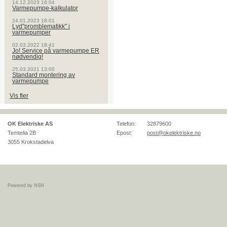
14.12.2023 16:04
Varmepumpe-kalkulator
24.01.2023 18:01
Lyd"promblematikk" i
varmepumper
02.03.2022 18:41
Jo! Service på varmepumpe ER
nødvendig!
25.03.2021 13:00
Standard montering av
varmepumpe
Vis fler
OK Elektriske AS
Telefon:
32879600
Temtelia 2B
Epost:
post@okelektriske.no
3055
Krokstadelva
Powered by NSN