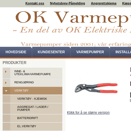
Kontakt oss
Nyhetsbrev-Påmelding
Angrerettskjema
Kjøps
HOVEDSIDE
KUNDESENTER
VARMEPUMPER
INSTAL
PRODUKTER
INNE- &
UTEKLIMA/VARMEPUMPE
RENGJØRING
VERKTØY
VERKTØY - KJEMISK
AGGREGAT / LADER /
PUMPER
Klikk for å se større versjon
BATTERIDRIFT
EL.VERKTØY