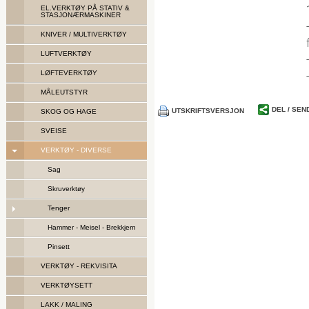
EL.VERKTØY PÅ STATIV &
STASJONÆRMASKINER
KNIVER / MULTIVERKTØY
LUFTVERKTØY
LØFTEVERKTØY
MÅLEUTSTYR
DEL / SEN
UTSKRIFTSVERSJON
SKOG OG HAGE
SVEISE
VERKTØY - DIVERSE
Sag
Skruverktøy
Tenger
Hammer - Meisel - Brekkjern
Pinsett
VERKTØY - REKVISITA
VERKTØYSETT
LAKK / MALING