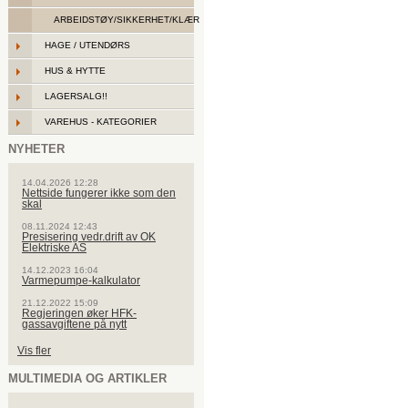
ARBEIDSTØY/SIKKERHET/KLÆR
HAGE / UTENDØRS
HUS & HYTTE
LAGERSALG!!
VAREHUS - KATEGORIER
NYHETER
14.04.2026 12:28
Nettside fungerer ikke som den
skal
08.11.2024 12:43
Presisering vedr.drift av OK
Elektriske AS
14.12.2023 16:04
Varmepumpe-kalkulator
21.12.2022 15:09
Regjeringen øker HFK-
gassavgiftene på nytt
Vis fler
MULTIMEDIA OG ARTIKLER