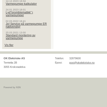
14.12.2023 16:04
Varmepumpe-kalkulator
24.01.2023 18:01
Lyd"promblematikk" i
varmepumper
02.03.2022 18:41
Jo! Service på varmepumpe ER
nødvendig!
25.03.2021 13:00
Standard montering av
varmepumpe
Vis fler
OK Elektriske AS
Telefon:
32879600
Temtelia 2B
Epost:
post@okelektriske.no
3055
Krokstadelva
Powered by NSN