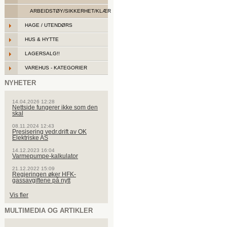
ARBEIDSTØY/SIKKERHET/KLÆR
HAGE / UTENDØRS
HUS & HYTTE
LAGERSALG!!
VAREHUS - KATEGORIER
NYHETER
14.04.2026 12:28
Nettside fungerer ikke som den
skal
08.11.2024 12:43
Presisering vedr.drift av OK
Elektriske AS
14.12.2023 16:04
Varmepumpe-kalkulator
21.12.2022 15:09
Regjeringen øker HFK-
gassavgiftene på nytt
Vis fler
MULTIMEDIA OG ARTIKLER