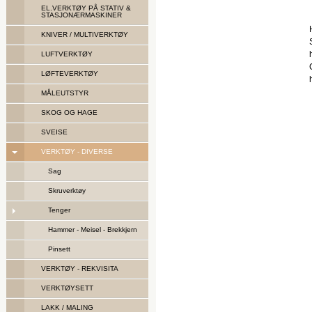
EL.VERKTØY PÅ STATIV &
STASJONÆRMASKINER
KNIVER / MULTIVERKTØY
LUFTVERKTØY
LØFTEVERKTØY
MÅLEUTSTYR
SKOG OG HAGE
SVEISE
VERKTØY - DIVERSE
Sag
Skruverktøy
Tenger
Hammer - Meisel - Brekkjern
Pinsett
VERKTØY - REKVISITA
VERKTØYSETT
LAKK / MALING