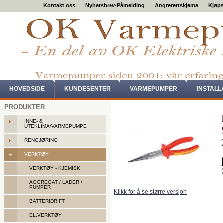
Kontakt oss
Nyhetsbrev-Påmelding
Angrerettskjema
Kjøps
HOVEDSIDE
KUNDESENTER
VARMEPUMPER
INSTAL
PRODUKTER
INNE- &
UTEKLIMA/VARMEPUMPE
RENGJØRING
VERKTØY
VERKTØY - KJEMISK
AGGREGAT / LADER /
PUMPER
Klikk for å se større versjon
BATTERIDRIFT
EL.VERKTØY