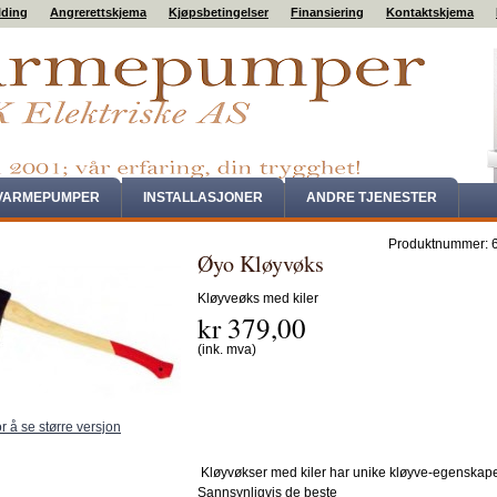
lding
Angrerettskjema
Kjøpsbetingelser
Finansiering
Kontaktskjema
VARMEPUMPER
INSTALLASJONER
ANDRE TJENESTER
Produktnummer:
Øyo Kløyvøks
Kløyveøks med kiler
kr 379,00
(ink. mva)
or å se større versjon
Kløyvøkser med kiler har unike kløyve-egenskape
Sannsynligvis de beste