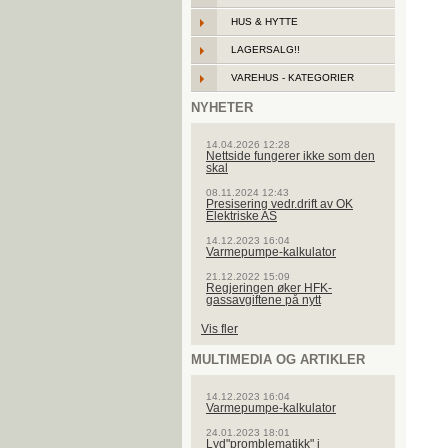
HUS & HYTTE
LAGERSALG!!
VAREHUS - KATEGORIER
NYHETER
14.04.2026 12:28
Nettside fungerer ikke som den
skal
08.11.2024 12:43
Presisering vedr.drift av OK
Elektriske AS
14.12.2023 16:04
Varmepumpe-kalkulator
21.12.2022 15:09
Regjeringen øker HFK-
gassavgiftene på nytt
Vis fler
MULTIMEDIA OG ARTIKLER
14.12.2023 16:04
Varmepumpe-kalkulator
24.01.2023 18:01
Lyd"promblematikk" i