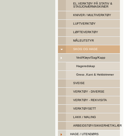
EL.VERKTØY PÅ STATIV &
STASJONÆRMASKINER
KNIVER / MULTIVERKTØY
LUFTVERKTØY
LØFTEVERKTØY
MÅLEUTSTYR
SKOG OG HAGE
Ved/Kløyv/Sag/Kapp
Hageredskap
Gress ,Kant & Hekktrimmer
SVEISE
VERKTØY - DIVERSE
VERKTØY - REKVISITA
VERKTØYSETT
LAKK / MALING
ARBEIDSTØY/SIKKERHET/KLÆR
HAGE / UTENDØRS