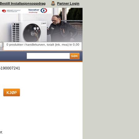
Bestill Installasjonsoppdrag
Partner Login
0 produkter i handlekurven, totalt (ink. mva) kr 0,00
6190007241
r.