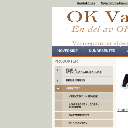
Kontakt oss
Nyhetsbrev-Påme
HOVEDSIDE
KUNDESENTER
PRODUKTER
INNE- &
UTEKLIMA/VARMEPUMPE
RENGJØRING
VERKTØY
VERKTØY - KJEMISK
AGGREGAT / LADER /
PUMPER
Klikk f
BATTERIDRIFT
EL.VERKTØY