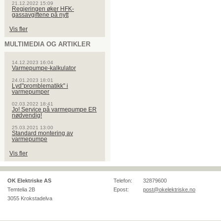
21.12.2022 15:09
Regjeringen øker HFK-
gassavgiftene på nytt
Vis fler
MULTIMEDIA OG ARTIKLER
14.12.2023 16:04
Varmepumpe-kalkulator
24.01.2023 18:01
Lyd"promblematikk" i
varmepumper
02.03.2022 18:41
Jo! Service på varmepumpe ER
nødvendig!
25.03.2021 13:00
Standard montering av
varmepumpe
Vis fler
OK Elektriske AS
Telefon:
32879600
Temtelia 2B
Epost:
post@okelektriske.no
3055
Krokstadelva