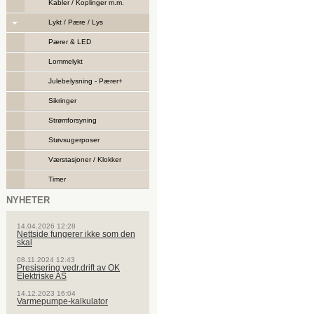
Kabler / Koplinger m.m.
Lykt / Pære / Lys
Pærer & LED
Lommelykt
Julebelysning - Pærer+
Sikringer
Strømforsyning
Støvsugerposer
Værstasjoner / Klokker
Timer
NYHETER
14.04.2026 12:28
Nettside fungerer ikke som den
skal
08.11.2024 12:43
Presisering vedr.drift av OK
Elektriske AS
14.12.2023 16:04
Varmepumpe-kalkulator