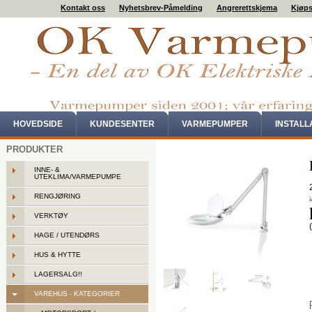
Kontakt oss
Nyhetsbrev-Påmelding
Angrerettskjema
Kjøps
HOVEDSIDE
KUNDESENTER
VARMEPUMPER
INSTAL
PRODUKTER
INNE- &
UTEKLIMA/VARMEPUMPE
RENGJØRING
VERKTØY
HAGE / UTENDØRS
HUS & HYTTE
LAGERSALG!!
VAREHUS - KATEGORIER