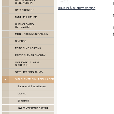
MOTORSPORT /
BILREKVISITA
Klikk for å se større versjon
DATA / KONTOR
FAMILIE & HELSE
HUSHOLDNING /
HVITEVARER
MOBIL / KOMMUNIKASJON
DIVERSE
FOTO / LYD / OPTIKK
FRITID / LEKER / HOBBY
OVERVÅK / ALARM /
SIKKERHET
SATELITT / DIGITAL-TV
SMÅELEKTRISK/KABEL/LADER
Batterier & Batterliladere
Diverse
El.matriell
Invert/ Omformer/ Konvert