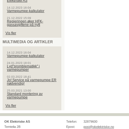
Elektriske AS
14.12.2023 16:04
Varmepumpe-kalkulator
21.12.2022 15:09
Regjeringen øker HFK-
gassavgiftene på nytt
Vis fler
MULTIMEDIA OG ARTIKLER
14.12.2023 16:04
Varmepumpe-kalkulator
24.01.2023 18:01
Lyd"promblematikk" i
varmepumper
02.03.2022 18:41
Jo! Service på varmepumpe ER
nødvendig!
25.03.2021 13:00
Standard montering av
varmepumpe
Vis fler
OK Elektriske AS
Telefon:
32879600
Temtelia 2B
Epost:
post@okelektriske.no