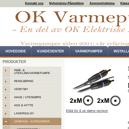
Kontakt oss
Nyhetsbrev-Påmelding
Angrerettskjema
Kjøps
HOVEDSIDE
KUNDESENTER
VARMEPUMPER
INSTAL
PRODUKTER
INNE- &
UTEKLIMA/VARMEPUMPE
RENGJØRING
VERKTØY
HAGE / UTENDØRS
HUS & HYTTE
Klikk for å se større versjon
LAGERSALG!!
VAREHUS - KATEGORIER