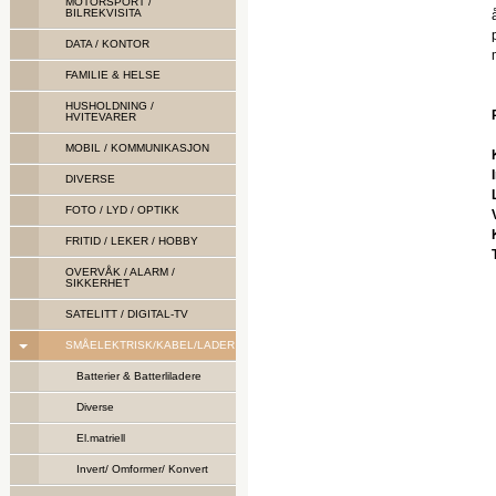
MOTORSPORT /
BILREKVISITA
DATA / KONTOR
FAMILIE & HELSE
HUSHOLDNING /
HVITEVARER
MOBIL / KOMMUNIKASJON
DIVERSE
FOTO / LYD / OPTIKK
FRITID / LEKER / HOBBY
OVERVÅK / ALARM /
SIKKERHET
SATELITT / DIGITAL-TV
SMÅELEKTRISK/KABEL/LADER
Batterier & Batterliladere
Diverse
El.matriell
Invert/ Omformer/ Konvert