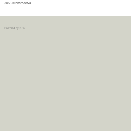
3055
Krokstadelva
Powered by NSN