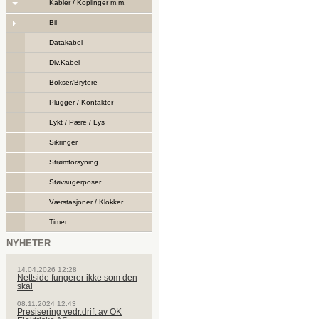
Kabler / Koplinger m.m.
Bil
Datakabel
Div.Kabel
Bokser/Brytere
Plugger / Kontakter
Lykt / Pære / Lys
Sikringer
Strømforsyning
Støvsugerposer
Værstasjoner / Klokker
Timer
NYHETER
14.04.2026 12:28
Nettside fungerer ikke som den
skal
08.11.2024 12:43
Presisering vedr.drift av OK