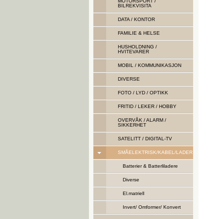
MOTORSPORT /
BILREKVISITA
DATA / KONTOR
FAMILIE & HELSE
HUSHOLDNING /
HVITEVARER
MOBIL / KOMMUNIKASJON
DIVERSE
FOTO / LYD / OPTIKK
FRITID / LEKER / HOBBY
OVERVÅK / ALARM /
SIKKERHET
SATELITT / DIGITAL-TV
SMÅELEKTRISK/KABEL/LADER
Batterier & Batterliladere
Diverse
El.matriell
Invert/ Omformer/ Konvert