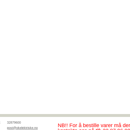
:
32879600
NB!!
For å bestille varer må de
post@okelektriske.no