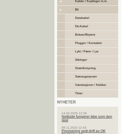
Kabler / Koplinger m.m.
Bil
Datakabel
Div.Kabel
Bokser/Brytere
Plugger / Kontakter
Lykt / Pære / Lys
Sikringer
Strømforsyning
Støvsugerposer
Værstasjoner / Klokker
Timer
NYHETER
14.04.2026 12:28
Nettside fungerer ikke som den
skal
08.11.2024 12:43
Presisering vedr.drift av OK