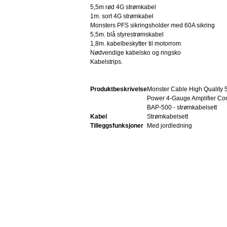
5,5m rød 4G strømkabel
1m. sort 4G strømkabel
Monsters PFS sikringsholder med 60A sikring
5,5m. blå styrestrømskabel
1,8m. kabelbeskytter til motorrom
Nødvendige kabelsko og ringsko
Kabelstrips.
Produktbeskrivelse
Monster Cable High Quality 
Power 4-Gauge Amplifier Con
BAP-500 - strømkabelsett
Kabel
Strømkabelsett
Tilleggsfunksjoner
Med jordledning