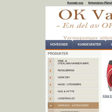
Kontakt oss
Nyhetsbrev-Påme
HOVEDSIDE
KUNDESENTER
PRODUKTER
INNE- &
UTEKLIMA/VARMEPUMPE
RENGJØRING
VERKTØY
HAGE / UTENDØRS
HUS & HYTTE
Klikk f
LAGERSALG!!
VAREHUS - KATEGORIER