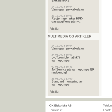
Elektriske AS
14.12.2023 16:04
Varmepumpe-kalkulator
21.12.2022 15:09
Regjeringen øker HFK-
gassavgiftene på nytt
Vis fler
MULTIMEDIA OG ARTIKLER
14.12.2023 16:04
Varmepumpe-kalkulator
24.01.2023 18:01
Lyd"promblematikk" i
varmepumper
02.03.2022 18:41
Jo! Service på varmepumpe ER
nødvendig!
25.03.2021 13:00
Standard montering av
varmepumpe
Vis fler
OK Elektriske AS
Telefon
Temtelia 2B
Epost: