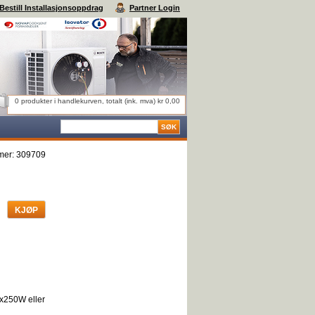
Bestill Installasjonsoppdrag
Partner Login
0 produkter i handlekurven, totalt (ink. mva) kr 0,00
mer:
309709
2x250W eller