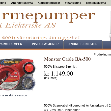
lding
Angrerettskjema
Kjøpsbetingelser
Finansiering
Kontaktskjema
VARMEPUMPER
INSTALLASJONER
ANDRE TJENESTER
Produktnum
Monster Cable BA-500
500W Bilstereo Strømkit
kr 1.149,00
(ink. mva)
or å se større versjon
500W Strømkabel kit beregnet for forsterkere på 
4 x125W RMS. Inneholder: