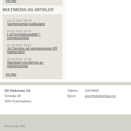
Vis fler
MULTIMEDIA OG ARTIKLER
14.12.2023 16:04
Varmepumpe-kalkulator
24.01.2023 18:01
Lyd"promblematikk" i
varmepumper
02.03.2022 18:41
Jo! Service på varmepumpe ER
nødvendig!
25.03.2021 13:00
Standard montering av
varmepumpe
Vis fler
OK Elektriske AS
Telefon:
32879600
Temtelia 2B
Epost:
post@okelektriske.no
3055
Krokstadelva
Powered by NSN