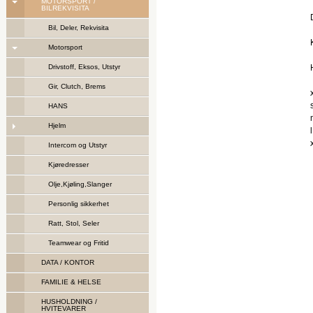
MOTORSPORT /
BILREKVISITA
Bil, Deler, Rekvisita
Motorsport
Drivstoff, Eksos, Utstyr
Gir, Clutch, Brems
HANS
Hjelm
Intercom og Utstyr
Kjøredresser
Olje,Kjøling,Slanger
Personlig sikkerhet
Ratt, Stol, Seler
Teamwear og Fritid
DATA / KONTOR
FAMILIE & HELSE
HUSHOLDNING /
HVITEVARER