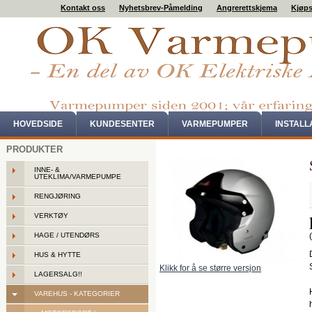
Kontakt oss
Nyhetsbrev-Påmelding
Angrerettskjema
Kjøps
HOVEDSIDE
KUNDESENTER
VARMEPUMPER
INSTAL
PRODUKTER
INNE- &
UTEKLIMA/VARMEPUMPE
RENGJØRING
VERKTØY
HAGE / UTENDØRS
HUS & HYTTE
Klikk for å se større versjon
LAGERSALG!!
VAREHUS - KATEGORIER