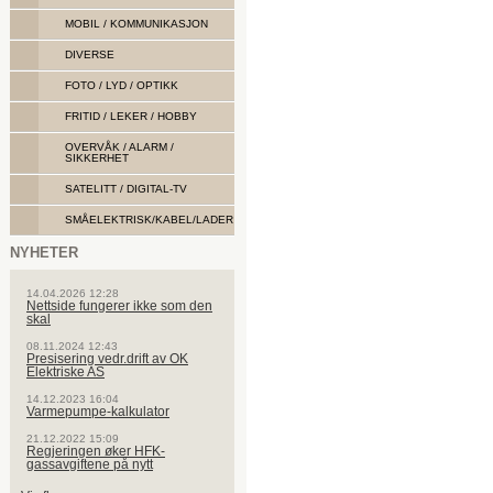
MOBIL / KOMMUNIKASJON
DIVERSE
FOTO / LYD / OPTIKK
FRITID / LEKER / HOBBY
OVERVÅK / ALARM /
SIKKERHET
SATELITT / DIGITAL-TV
SMÅELEKTRISK/KABEL/LADER
NYHETER
14.04.2026 12:28
Nettside fungerer ikke som den
skal
08.11.2024 12:43
Presisering vedr.drift av OK
Elektriske AS
14.12.2023 16:04
Varmepumpe-kalkulator
21.12.2022 15:09
Regjeringen øker HFK-
gassavgiftene på nytt