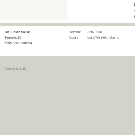
OK Elektriske AS
Telefon:
32879600
Temtelia 2B
Epost:
post@okelektriske.no
3055
Krokstadelva
Powered by NSN