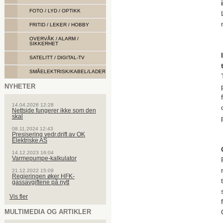
FOTO / LYD / OPTIKK
FRITID / LEKER / HOBBY
OVERVÅK / ALARM /
SIKKERHET
SATELITT / DIGITAL-TV
SMÅELEKTRISK/KABEL/LADER
NYHETER
14.04.2026 12:28
Nettside fungerer ikke som den
skal
08.11.2024 12:43
Presisering vedr.drift av OK
Elektriske AS
14.12.2023 16:04
Varmepumpe-kalkulator
21.12.2022 15:09
Regjeringen øker HFK-
gassavgiftene på nytt
Vis fler
MULTIMEDIA OG ARTIKLER