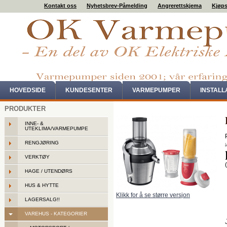
Kontakt oss
Nyhetsbrev-Påmelding
Angrerettskjema
Kjøps
HOVEDSIDE
KUNDESENTER
VARMEPUMPER
INSTAL
PRODUKTER
INNE- &
UTEKLIMA/VARMEPUMPE
RENGJØRING
VERKTØY
HAGE / UTENDØRS
HUS & HYTTE
Klikk for å se større versjon
LAGERSALG!!
VAREHUS - KATEGORIER