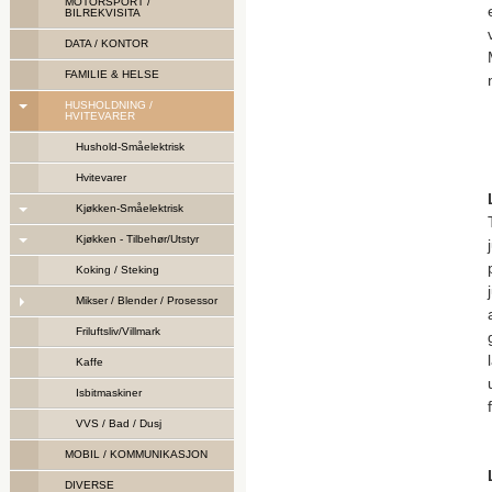
MOTORSPORT /
BILREKVISITA
DATA / KONTOR
FAMILIE & HELSE
HUSHOLDNING /
HVITEVARER
Hushold-Småelektrisk
Hvitevarer
Kjøkken-Småelektrisk
Kjøkken - Tilbehør/Utstyr
Koking / Steking
Mikser / Blender / Prosessor
Friluftsliv/Villmark
Kaffe
Isbitmaskiner
VVS / Bad / Dusj
MOBIL / KOMMUNIKASJON
DIVERSE