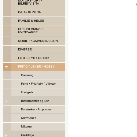
MOTORSPORT /
BILREKVISITA
DATA / KONTOR
FAMILIE & HELSE
HUSHOLDNING /
HVITEVARER
MOBIL / KOMMUNIKASJON
DIVERSE
FOTO / LYD / OPTIKK
FRITID / LEKER / HOBBY
Basseng
Ferie / Friluftsliv / Villmark
Gadgets
Instrumenter og Div.
Forsterker - Amp m.m.
Mikrofoner
Miksere
PA-Utstyr