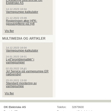
Presisering vedr.drift av OK
Elektriske AS
14.12.2023 16:04
Varmepumpe-kalkulator
21.12.2022 15:09
Regjeringen øker HFK-
gassavgiftene på nytt
Vis fler
MULTIMEDIA OG ARTIKLER
14.12.2023 16:04
Varmepumpe-kalkulator
24.01.2023 18:01
Lyd"promblematikk" i
varmepumper
02.03.2022 18:41
Jo! Service på varmepumpe ER
nødvendig!
25.03.2021 13:00
Standard montering av
varmepumpe
Vis fler
OK Elektriske AS
Telefon:
32879600