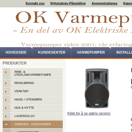
Kontakt oss
Nyhetsbrev-Påmelding
Angrerettskjema
Kjøps
HOVEDSIDE
KUNDESENTER
VARMEPUMPER
INSTAL
PRODUKTER
INNE- &
UTEKLIMA/VARMEPUMPE
RENGJØRING
VERKTØY
HAGE / UTENDØRS
HUS & HYTTE
Klikk for å se større versjon
LAGERSALG!!
VAREHUS - KATEGORIER