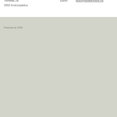
Temtelia 2B
Epost:
post@okelektriske.no
3055
Krokstadelva
Powered by NSN