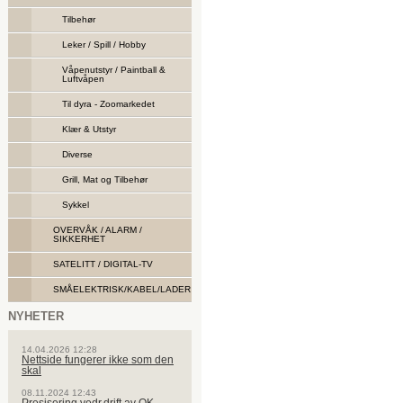
Tilbehør
Leker / Spill / Hobby
Våpenutstyr / Paintball &
Luftvåpen
Til dyra - Zoomarkedet
Klær & Utstyr
Diverse
Grill, Mat og Tilbehør
Sykkel
OVERVÅK / ALARM /
SIKKERHET
SATELITT / DIGITAL-TV
SMÅELEKTRISK/KABEL/LADER
NYHETER
14.04.2026 12:28
Nettside fungerer ikke som den
skal
08.11.2024 12:43