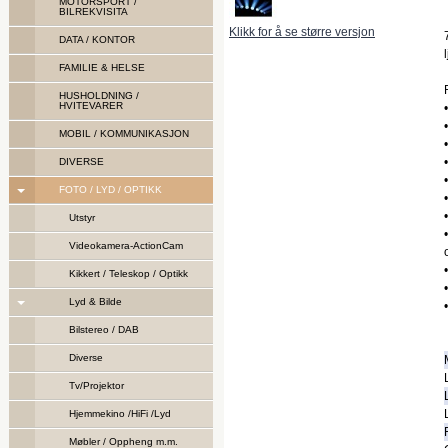
MOTORSPORT /
BILREKVISITA
Klikk for å se større versjon
DATA / KONTOR
FAMILIE & HELSE
HUSHOLDNING /
HVITEVARER
MOBIL / KOMMUNIKASJON
DIVERSE
FOTO / LYD / OPTIKK
Utstyr
Videokamera-ActionCam
Kikkert / Teleskop / Optikk
Lyd & Bilde
Bilstereo / DAB
Diverse
Tv/Projektor
Hjemmekino /HiFi /Lyd
Møbler / Oppheng m.m.