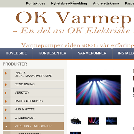
Kontakt oss
Nyhetsbrev-Påmelding
Angrerettskjema
Kjøps
HOVEDSIDE
KUNDESENTER
VARMEPUMPER
INSTAL
PRODUKTER
INNE- &
UTEKLIMA/VARMEPUMPE
RENGJØRING
VERKTØY
HAGE / UTENDØRS
HUS & HYTTE
LAGERSALG!!
VAREHUS - KATEGORIER