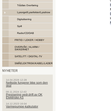
Trådløs Overføring
Lysorgel/Lysefekter/Lysshow
Digitalisering
Spill
Radio/CD/DAB
FRITID / LEKER / HOBBY
OVERVÅK / ALARM /
SIKKERHET
SATELITT / DIGITAL-TV
SMÅELEKTRISK/KABEL/LADER
NYHETER
14.04.2026 12:28
Nettside fungerer ikke som den
skal
08.11.2024 12:43
Presisering vedr.drift av OK
Elektriske AS
14.12.2023 16:04
Varmepumpe-kalkulator