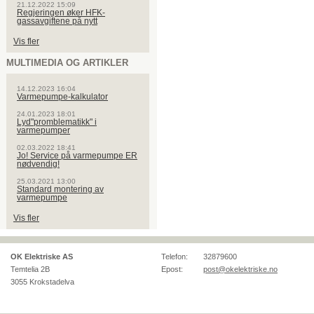
21.12.2022 15:09
Regjeringen øker HFK-
gassavgiftene på nytt
Vis fler
MULTIMEDIA OG ARTIKLER
14.12.2023 16:04
Varmepumpe-kalkulator
24.01.2023 18:01
Lyd"promblematikk" i
varmepumper
02.03.2022 18:41
Jo! Service på varmepumpe ER
nødvendig!
25.03.2021 13:00
Standard montering av
varmepumpe
Vis fler
OK Elektriske AS
Telefon:
32879600
Temtelia 2B
Epost:
post@okelektriske.no
3055
Krokstadelva