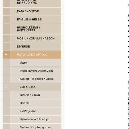
MOTORSPORT /
BILREKVISITA
DATA / KONTOR
FAMILIE & HELSE
HUSHOLDNING /
HVITEVARER
MOBIL / KOMMUNIKASJON
DIVERSE
FOTO / LYD / OPTIKK
Utstyr
Videokamera-ActionCam
Kikkert / Teleskop / Optikk
Lyd & Bilde
Bilstereo / DAB
Diverse
Tv/Projektor
Hjemmekino /HiFi /Lyd
Møbler / Oppheng m.m.