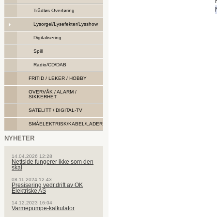
Trådløs Overføring
Lysorgel/Lysefekter/Lysshow
Digitalisering
Spill
Radio/CD/DAB
FRITID / LEKER / HOBBY
OVERVÅK / ALARM /
SIKKERHET
SATELITT / DIGITAL-TV
SMÅELEKTRISK/KABEL/LADER
NYHETER
14.04.2026 12:28
Nettside fungerer ikke som den
skal
08.11.2024 12:43
Presisering vedr.drift av OK
Elektriske AS
14.12.2023 16:04
Varmepumpe-kalkulator