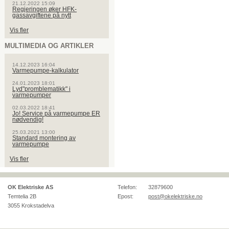
21.12.2022 15:09
Regjeringen øker HFK-
gassavgiftene på nytt
Vis fler
MULTIMEDIA OG ARTIKLER
14.12.2023 16:04
Varmepumpe-kalkulator
24.01.2023 18:01
Lyd"promblematikk" i
varmepumper
02.03.2022 18:41
Jo! Service på varmepumpe ER
nødvendig!
25.03.2021 13:00
Standard montering av
varmepumpe
Vis fler
OK Elektriske AS
Telefon:
32879600
Temtelia 2B
Epost:
post@okelektriske.no
3055
Krokstadelva