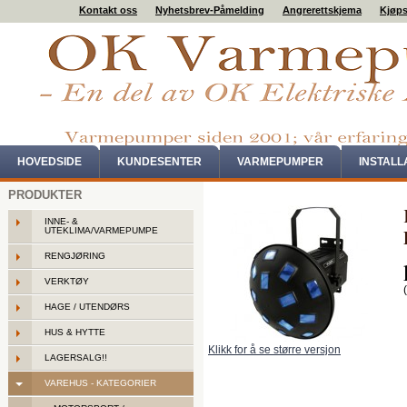
Kontakt oss
Nyhetsbrev-Påmelding
Angrerettskjema
Kjøps
HOVEDSIDE
KUNDESENTER
VARMEPUMPER
INSTAL
PRODUKTER
INNE- &
UTEKLIMA/VARMEPUMPE
RENGJØRING
VERKTØY
HAGE / UTENDØRS
HUS & HYTTE
Klikk for å se større versjon
LAGERSALG!!
VAREHUS - KATEGORIER