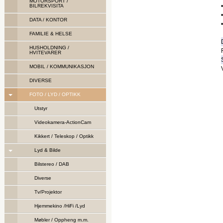
MOTORSPORT /
BILREKVISITA
DATA / KONTOR
FAMILIE & HELSE
HUSHOLDNING /
HVITEVARER
MOBIL / KOMMUNIKASJON
DIVERSE
FOTO / LYD / OPTIKK
Utstyr
Videokamera-ActionCam
Kikkert / Teleskop / Optikk
Lyd & Bilde
Bilstereo / DAB
Diverse
Tv/Projektor
Hjemmekino /HiFi /Lyd
Møbler / Oppheng m.m.