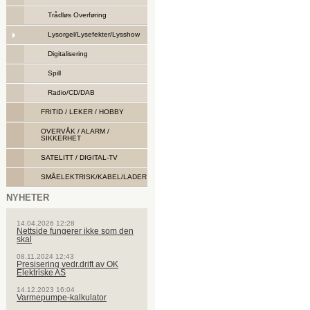
Trådløs Overføring
Lysorgel/Lysefekter/Lysshow
Digitalisering
Spill
Radio/CD/DAB
FRITID / LEKER / HOBBY
OVERVÅK / ALARM /
SIKKERHET
SATELITT / DIGITAL-TV
SMÅELEKTRISK/KABEL/LADER
NYHETER
14.04.2026 12:28
Nettside fungerer ikke som den
skal
08.11.2024 12:43
Presisering vedr.drift av OK
Elektriske AS
14.12.2023 16:04
Varmepumpe-kalkulator