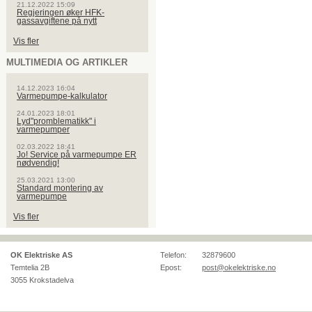
21.12.2022 15:09
Regjeringen øker HFK-
gassavgiftene på nytt
Vis fler
MULTIMEDIA OG ARTIKLER
14.12.2023 16:04
Varmepumpe-kalkulator
24.01.2023 18:01
Lyd"promblematikk" i
varmepumper
02.03.2022 18:41
Jo! Service på varmepumpe ER
nødvendig!
25.03.2021 13:00
Standard montering av
varmepumpe
Vis fler
OK Elektriske AS
Telefon:
32879600
Temtelia 2B
Epost:
post@okelektriske.no
3055
Krokstadelva