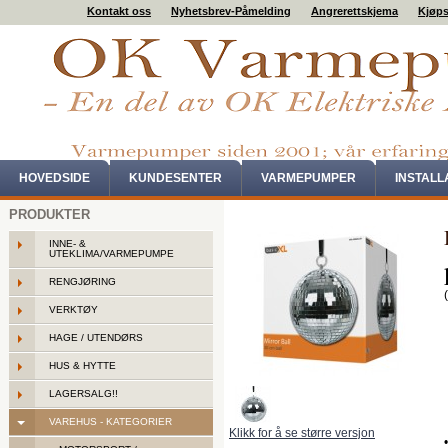
Kontakt oss
Nyhetsbrev-Påmelding
Angrerettskjema
Kjøps
HOVEDSIDE
KUNDESENTER
VARMEPUMPER
INSTAL
PRODUKTER
INNE- &
UTEKLIMA/VARMEPUMPE
RENGJØRING
VERKTØY
HAGE / UTENDØRS
HUS & HYTTE
LAGERSALG!!
VAREHUS - KATEGORIER
Klikk for å se større versjon