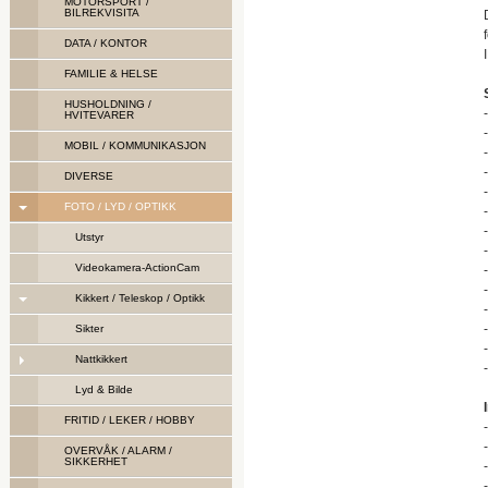
MOTORSPORT /
BILREKVISITA
DATA / KONTOR
FAMILIE & HELSE
HUSHOLDNING /
HVITEVARER
MOBIL / KOMMUNIKASJON
DIVERSE
FOTO / LYD / OPTIKK
Utstyr
Videokamera-ActionCam
Kikkert / Teleskop / Optikk
Sikter
Nattkikkert
Lyd & Bilde
FRITID / LEKER / HOBBY
OVERVÅK / ALARM /
SIKKERHET