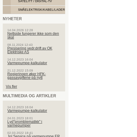
SATELITT / DIGITAL-TV
SMÅELEKTRISK/KABEL/LADER
NYHETER
14.04.2026 12:28
Nettside fungerer ikke som den
skal
08.11.2024 12:43
Presisering vedr.drift av OK
Elektriske AS
14.12.2023 16:04
Varmepumpe-kalkulator
21.12.2022 15:09
Regjeringen øker HFK-
gassavgiftene på nytt
Vis fler
MULTIMEDIA OG ARTIKLER
14.12.2023 16:04
Varmepumpe-kalkulator
24.01.2023 18:01
Lyd"promblematikk" i
varmepumper
02.03.2022 18:41
Jo! Service på varmepumpe ER