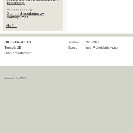
nødvendig!
25.03.2021 13:00
Standard montering av
varmepumpe
Vis fler
OK Elektriske AS
Telefon:
32879600
Temtelia 2B
Epost:
post@okelektriske.no
3055
Krokstadelva
Powered by NSN