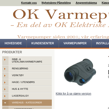
Kontakt oss
Nyhetsbrev-Påmelding
Angrerettskjema
Kjøps
HOVEDSIDE
KUNDESENTER
VARMEPUMPER
INSTAL
PRODUKTER
INNE- &
UTEKLIMA/VARMEPUMPE
RENGJØRING
VERKTØY
HAGE / UTENDØRS
HUS & HYTTE
Klikk for å se større versjon
LAGERSALG!!
VAREHUS - KATEGORIER