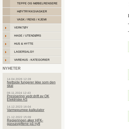
TEPPE OG MØBELRENSERE
HØYTRYKKSVASKER
VASK / RENS / KJEMI
VERKTØY
HAGE / UTENDØRS
HUS & HYTTE
LAGERSALG!!
VAREHUS - KATEGORIER
NYHETER
14.04.2026 12:28
Nettside fungerer ikke som den
skal
08.11.2024 12:43
Presisering vedr.drift av OK
Elektriske AS
14.12.2023 16:04
Varmepumpe-kalkulator
21.12.2022 15:09
Regjeringen øker HFK-
gassavgiftene på nytt