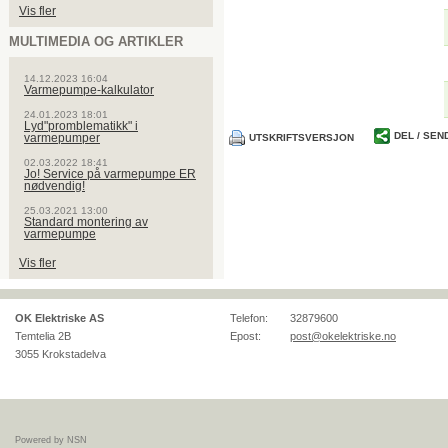
Vis fler
MULTIMEDIA OG ARTIKLER
14.12.2023 16:04
Varmepumpe-kalkulator
24.01.2023 18:01
Lyd"promblematikk" i
DEL / SEN
varmepumper
UTSKRIFTSVERSJON
02.03.2022 18:41
Jo! Service på varmepumpe ER
nødvendig!
25.03.2021 13:00
Standard montering av
varmepumpe
Vis fler
OK Elektriske AS
Telefon:
32879600
Temtelia 2B
Epost:
post@okelektriske.no
3055
Krokstadelva
Powered by NSN