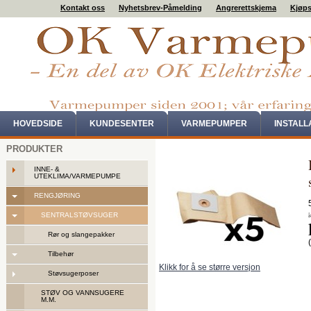
Kontakt oss
Nyhetsbrev-Påmelding
Angrerettskjema
Kjøps
HOVEDSIDE
KUNDESENTER
VARMEPUMPER
INSTAL
PRODUKTER
INNE- &
UTEKLIMA/VARMEPUMPE
RENGJØRING
SENTRALSTØVSUGER
Rør og slangepakker
Tilbehør
Klikk for å se større versjon
Støvsugerposer
STØV OG VANNSUGERE
M.M.