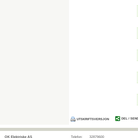
DEL / SEN
UTSKRIFTSVERSJON
OK Elektriske AS
Telefon:
32879600