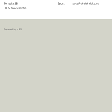
Temtelia 2B
Epost:
post@okelektriske.no
3055
Krokstadelva
Powered by NSN