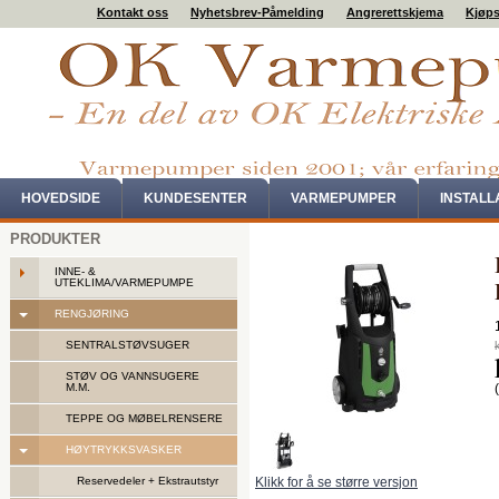
Kontakt oss
Nyhetsbrev-Påmelding
Angrerettskjema
Kjøps
HOVEDSIDE
KUNDESENTER
VARMEPUMPER
INSTAL
PRODUKTER
INNE- &
UTEKLIMA/VARMEPUMPE
RENGJØRING
SENTRALSTØVSUGER
STØV OG VANNSUGERE
M.M.
TEPPE OG MØBELRENSERE
HØYTRYKKSVASKER
Klikk for å se større versjon
Reservedeler + Ekstrautstyr