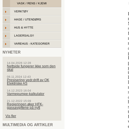
VASK / RENS / KJEMI
VERKTØY
HAGE / UTENDØRS
HUS & HYTTE
LAGERSALG!!
VAREHUS - KATEGORIER
NYHETER
14.04.2026 12:28
Nettside fungerer ikke som den
skal
08.11.2024 12:43
Presisering vedr.drift av OK
Elektriske AS
14.12.2023 16:04
Varmepumpe-kalkulator
21.12.2022 15:09
Regjeringen øker HFK-
gassavgiftene på nytt
Vis fler
MULTIMEDIA OG ARTIKLER