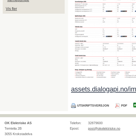
varmepumpe
Vis fler
assets.dialogapi.no
UTSKRIFTSVERSJON
PDF
OK Elektriske AS
Telefon:
32879600
Temtelia 2B
Epost:
post@okelektriske.no
3055
Krokstadelva