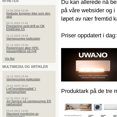
Du kan allerede nå be
NYHETER
på våre websider og i
14.04.2026 12:28
Nettside fungerer ikke som den
skal
løpet av nær fremtid ka
08.11.2024 12:43
Presisering vedr.drift av OK
Elektriske AS
Priser oppdatert i dag
14.12.2023 16:04
Varmepumpe-kalkulator
21.12.2022 15:09
Regjeringen øker HFK-
gassavgiftene på nytt
Vis fler
MULTIMEDIA OG ARTIKLER
14.12.2023 16:04
Varmepumpe-kalkulator
24.01.2023 18:01
Lyd"promblematikk" i
Produktark på de tre 
varmepumper
02.03.2022 18:41
Jo! Service på varmepumpe ER
nødvendig!
25.03.2021 13:00
Standard montering av