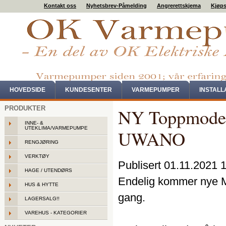
Kontakt oss
Nyhetsbrev-Påmelding
Angrerettskjema
Kjøps
HOVEDSIDE
KUNDESENTER
VARMEPUMPER
INSTAL
PRODUKTER
NY Toppmodel
INNE- &
UTEKLIMA/VARMEPUMPE
UWANO
RENGJØRING
VERKTØY
Publisert 01.11.2021 
HAGE / UTENDØRS
Endelig kommer nye 
HUS & HYTTE
gang.
LAGERSALG!!
VAREHUS - KATEGORIER