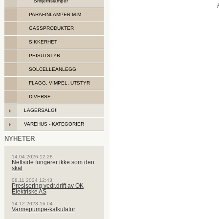
Smijernslamper
PARAFINLAMPER M.M.
GASSPRODUKTER
SIKKERHET
PEISUTSTYR
SOLCELLEANLEGG
FLAGG, VIMPEL, UTSTYR
DIVERSE
LAGERSALG!!
VAREHUS - KATEGORIER
NYHETER
14.04.2026 12:28
Nettside fungerer ikke som den
skal
08.11.2024 12:43
Presisering vedr.drift av OK
Elektriske AS
14.12.2023 16:04
Varmepumpe-kalkulator