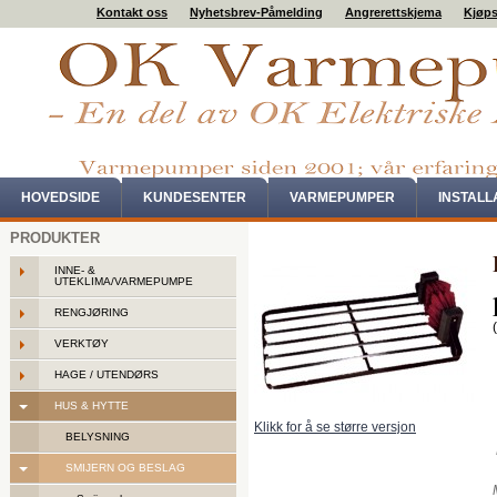
Kontakt oss
Nyhetsbrev-Påmelding
Angrerettskjema
Kjøps
HOVEDSIDE
KUNDESENTER
VARMEPUMPER
INSTAL
PRODUKTER
INNE- &
UTEKLIMA/VARMEPUMPE
RENGJØRING
VERKTØY
HAGE / UTENDØRS
HUS & HYTTE
Klikk for å se større versjon
BELYSNING
SMIJERN OG BESLAG