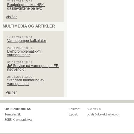
21.12.2022 15:09
Regjeringen øker HFK-
gassavgiftene på nytt
Vis fler
MULTIMEDIA OG ARTIKLER
14.12.2023 16:04
Varmepumpe-kalkulator
24.01.2023 18:01
Lyd"promblematikk" i
varmepumper
02.03.2022 18:41
Jo! Service på varmepumpe ER
nødvendig!
25.03.2021 13:00
Standard montering av
varmepumpe
Vis fler
OK Elektriske AS
Telefon:
32879600
Temtelia 2B
Epost:
post@okelektriske.no
3055
Krokstadelva