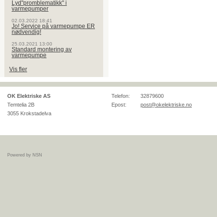
Lyd"promblematikk" i
varmepumper
02.03.2022 18:41
Jo! Service på varmepumpe ER
nødvendig!
25.03.2021 13:00
Standard montering av
varmepumpe
Vis fler
OK Elektriske AS
Telefon:
32879600
Temtelia 2B
Epost:
post@okelektriske.no
3055
Krokstadelva
Powered by NSN