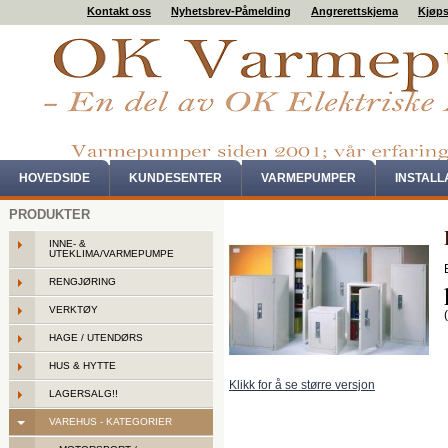
Kontakt oss
Nyhetsbrev-Påmelding
Angrerettskjema
Kjøps
HOVEDSIDE
KUNDESENTER
VARMEPUMPER
INSTAL
PRODUKTER
INNE- &
UTEKLIMA/VARMEPUMPE
RENGJØRING
VERKTØY
HAGE / UTENDØRS
HUS & HYTTE
Klikk for å se større versjon
LAGERSALG!!
VAREHUS - KATEGORIER