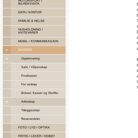
MOTORSPORT /
BILREKVISITA
DATA / KONTOR
FAMILIE & HELSE
HUSHOLDNING /
HVITEVARER
MOBIL / KOMMUNIKASJON
DIVERSE
Oppbevaring
Safe / Våpenskap
Postkasser
For verktøy
Bokser, Kasser og Skuffer
Arkivskap
Tilleggsutstyr
Reservedeler
FOTO / LYD / OPTIKK
FRITID / LEKER / HOBBY