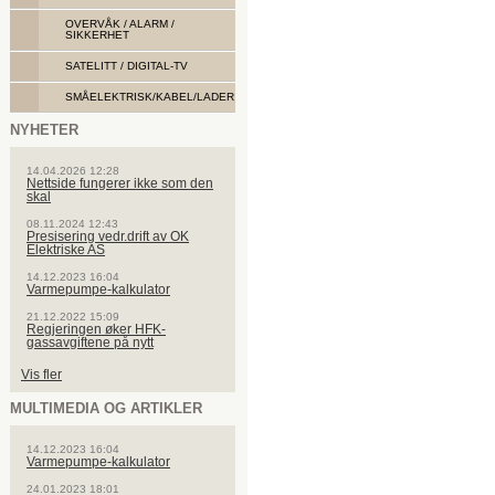
OVERVÅK / ALARM /
SIKKERHET
SATELITT / DIGITAL-TV
SMÅELEKTRISK/KABEL/LADER
NYHETER
14.04.2026 12:28
Nettside fungerer ikke som den
skal
08.11.2024 12:43
Presisering vedr.drift av OK
Elektriske AS
14.12.2023 16:04
Varmepumpe-kalkulator
21.12.2022 15:09
Regjeringen øker HFK-
gassavgiftene på nytt
Vis fler
MULTIMEDIA OG ARTIKLER
14.12.2023 16:04
Varmepumpe-kalkulator
24.01.2023 18:01