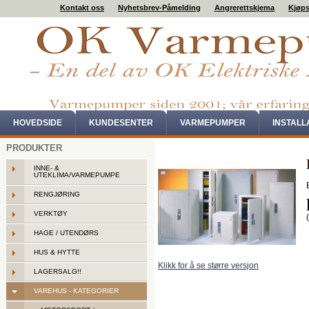
Kontakt oss
Nyhetsbrev-Påmelding
Angrerettskjema
Kjøps
HOVEDSIDE
KUNDESENTER
VARMEPUMPER
INSTAL
PRODUKTER
INNE- &
UTEKLIMA/VARMEPUMPE
RENGJØRING
VERKTØY
HAGE / UTENDØRS
HUS & HYTTE
Klikk for å se større versjon
LAGERSALG!!
VAREHUS - KATEGORIER