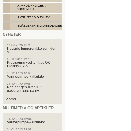
OVERVÅK / ALARM /
SIKKERHET
SATELITT / DIGITAL-TV
SMÅELEKTRISK/KABEL/LADER
NYHETER
14.04.2026 12:28
Nettside fungerer ikke som den
skal
08.11.2024 12:43
Presisering vedr.drift av OK
Elektriske AS
14.12.2023 16:04
Varmepumpe-kalkulator
21.12.2022 15:09
Regjeringen øker HFK-
gassavgiftene på nytt
Vis fler
MULTIMEDIA OG ARTIKLER
14.12.2023 16:04
Varmepumpe-kalkulator
24.01.2023 18:01