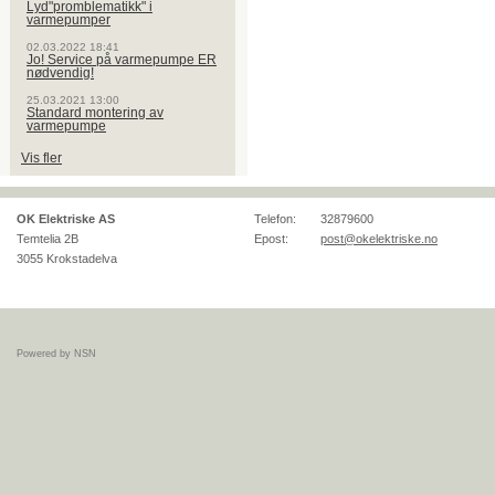
Lyd"promblematikk" i
varmepumper
02.03.2022 18:41
Jo! Service på varmepumpe ER
nødvendig!
25.03.2021 13:00
Standard montering av
varmepumpe
Vis fler
OK Elektriske AS
Telefon:
32879600
Temtelia 2B
Epost:
post@okelektriske.no
3055
Krokstadelva
Powered by NSN