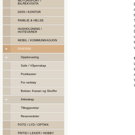
MOTORSPORT /
BILREKVISITA
DATA / KONTOR
FAMILIE & HELSE
HUSHOLDNING /
HVITEVARER
MOBIL / KOMMUNIKASJON
DIVERSE
Oppbevaring
Safe / Våpenskap
Postkasser
For verktøy
Bokser, Kasser og Skuffer
Arkivskap
Tilleggsutstyr
Reservedeler
FOTO / LYD / OPTIKK
FRITID / LEKER / HOBBY